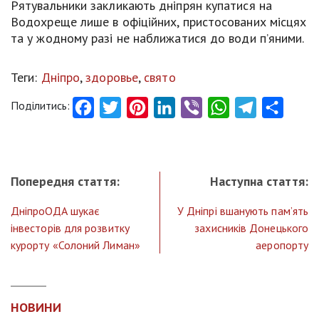
Рятувальники закликають дніпрян купатися на
Водохреще лише в офіційних, пристосованих місцях
та у жодному разі не наближатися до води п’яними.
Теги:
Дніпро
,
здоровье
,
свято
Поділитись:
Facebook
Twitter
Pinterest
LinkedIn
Viber
WhatsApp
Telegram
Share
Попередня стаття:
Наступна стаття:
ДніпроОДА шукає
У Дніпрі вшанують пам’ять
інвесторів для розвитку
захисників Донецького
курорту «Солоний Лиман»
аеропорту
НОВИНИ