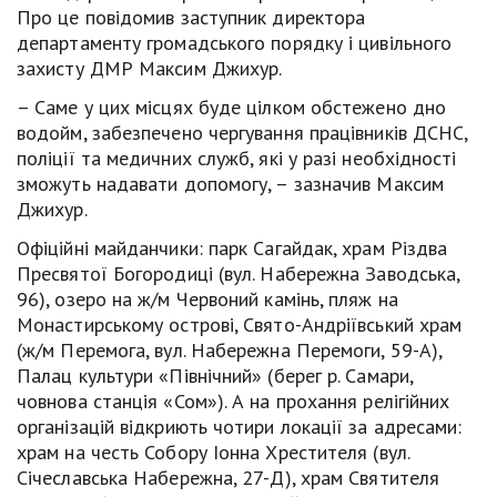
Про це повідомив заступник директора
департаменту громадського порядку і цивільного
захисту ДМР Максим Джихур.
– Саме у цих місцях буде цілком обстежено дно
водойм, забезпечено чергування працівників ДСНС,
поліції та медичних служб, які у разі необхідності
зможуть надавати допомогу, – зазначив Максим
Джихур.
Офіційні майданчики: парк Сагайдак, храм Різдва
Пресвятої Богородиці (вул. Набережна Заводська,
96), озеро на ж/м Червоний камінь, пляж на
Монастирському острові, Свято-Андріївський храм
(ж/м Перемога, вул. Набережна Перемоги, 59-А),
Палац культури «Північний» (берег р. Самари,
човнова станція «Сом»). А на прохання релігійних
організацій відкриють чотири локації за адресами:
храм на честь Собору Іонна Хрестителя (вул.
Січеславська Набережна, 27-Д), храм Святителя