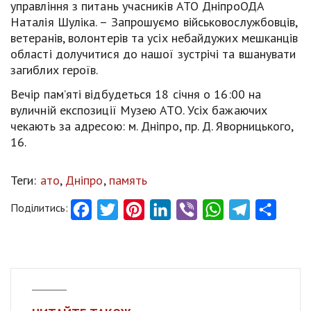
управління з питань учасників АТО ДніпроОДА
Наталія Шуліка. – Запрошуємо військовослужбовців,
ветеранів, волонтерів та усіх небайдужих мешканців
області долучитися до нашої зустрічі та вшанувати
загиблих героїв.
Вечір пам’яті відбудеться 18 січня о 16:00 на
вуличній експозиції Музею АТО. Усіх бажаючих
чекають за адресою: м. Дніпро, пр. Д. Яворницького,
16.
Теги:
ато
,
Дніпро
,
память
Поділитись:
Facebook
Twitter
Pinterest
LinkedIn
Viber
WhatsApp
Telegram
Share