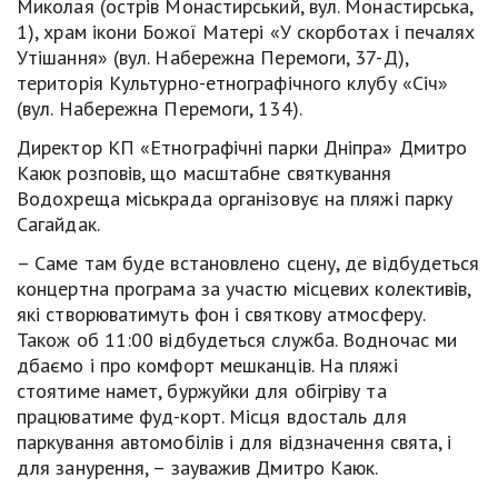
Миколая (острів Монастирський, вул. Монастирська,
1), храм ікони Божої Матері «У скорботах і печалях
Утішання» (вул. Набережна Перемоги, 37-Д),
територія Культурно-етнографічного клубу «Січ»
(вул. Набережна Перемоги, 134).
Директор КП «Етнографічні парки Дніпра» Дмитро
Каюк розповів, що масштабне святкування
Водохреща міськрада організовує на пляжі парку
Сагайдак.
– Саме там буде встановлено сцену, де відбудеться
концертна програма за участю місцевих колективів,
які створюватимуть фон і святкову атмосферу.
Також об 11:00 відбудеться служба. Водночас ми
дбаємо і про комфорт мешканців. На пляжі
стоятиме намет, буржуйки для обігріву та
працюватиме фуд-корт. Місця вдосталь для
паркування автомобілів і для відзначення свята, і
для занурення, – зауважив Дмитро Каюк.