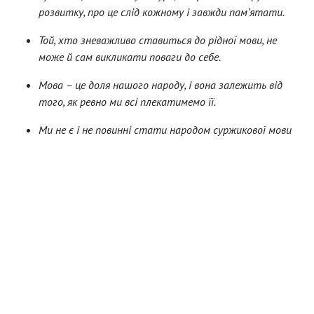
розвитку, про це слід кожному і завжди пам’ятати.
Той, хто зневажливо ставиться до рідної мови, не
може й сам викликати поваги до себе.
Мова – це доля нашого народу, і вона залежить від
того, як ревно ми всі плекатимемо її.
Ми не є і не повинні стати народом суржикової мови
чи мови мертво-декоративної.
Той, хто зрікається рідної мови, часто й не розуміє, що
в цьому вже є елемент відступництва, елемент зради.
Свобода патлата, голова в неї немита, а найчастіше
вона має вигляд сердито піднятих, судорожно
стиснутих кулаків…
Що ж ти хочеш від життя? Небагато. Просто жити,
працювати, як усі… Хочу, щоб брехні від мене не