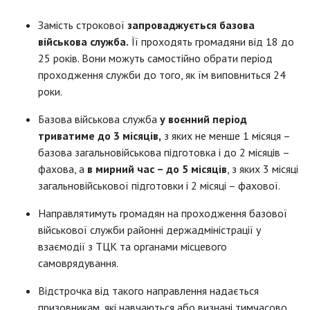
Замість строкової
запроваджується базова
військова служба.
Її проходять громадяни від 18 до
25 років. Вони можуть самостійно обрати період
проходження служби до того, як їм виповниться 24
роки.
Базова військова служба
у воєнний період
триватиме до 3 місяців,
з яких не менше 1 місяця –
базова загальновійськова підготовка і до 2 місяців –
фахова, а
в мирний час – до 5 місяців
, з яких 3 місяці
загальновійськової підготовки і 2 місяці – фахової.
Направлятимуть громадян на проходження базової
військової служби районні держадміністрації у
взаємодії з ТЦК та органами місцевого
самоврядування.
Відстрочка від такого направлення надається
призовникам, які навчаються або визнані тимчасово