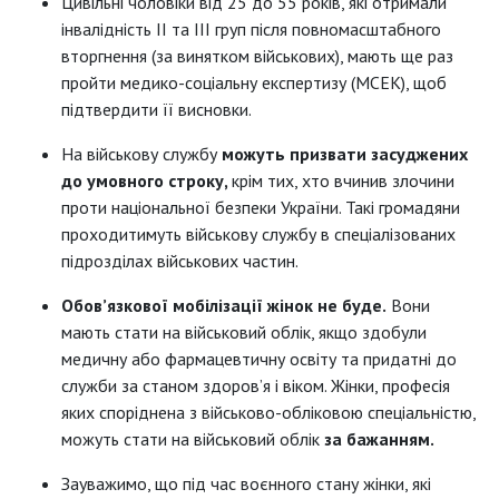
Цивільні чоловіки від 25 до 55 років, які отримали
інвалідність ІІ та ІІІ груп після повномасштабного
вторгнення (за винятком військових), мають ще раз
пройти медико-соціальну експертизу (МСЕК), щоб
підтвердити її висновки.
На військову службу
можуть призвати засуджених
до умовного строку,
крім тих, хто вчинив злочини
проти національної безпеки України. Такі громадяни
проходитимуть військову службу в спеціалізованих
підрозділах військових частин.
Обов’язкової мобілізації жінок не буде.
Вони
мають стати на військовий облік, якщо здобули
медичну або фармацевтичну освіту та придатні до
служби за станом здоров’я і віком. Жінки, професія
яких споріднена з військово-обліковою спеціальністю,
можуть стати на військовий облік
за бажанням.
Зауважимо, що під час воєнного стану жінки, які