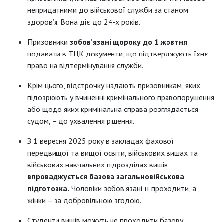
непридатними до військової служби за станом
здоров’я. Вона діє до 24-х років.
Призовники
зобов’язані щороку до 1 жовтня
подавати в ТЦК документи, що підтверджують їхнє
право на відтермінування служби.
Крім цього, відстрочку надають призовникам, яких
підозрюють у вчиненні кримінального правопорушення
або щодо яких кримінальна справа розглядається
судом, – до ухвалення рішення.
З 1 вересня 2025 року в закладах фахової
передвищої та вищої освіти, військових вишах та
військових навчальних підрозділах вишів
впроваджується базова загальновійськова
підготовка.
Чоловіки зобов’язані її проходити, а
жінки – за добровільною згодою.
Студенти вишів можуть не проходити базову