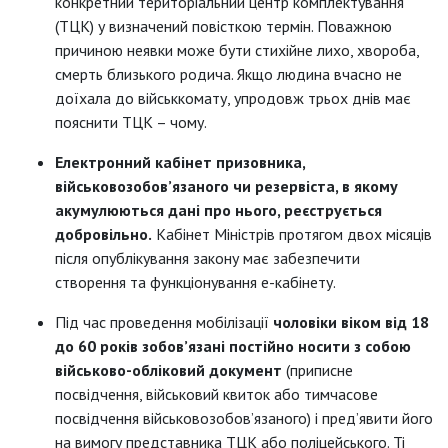
конкретний територіальний центр комплектування
(ТЦК) у визначений повісткою термін. Поважною
причиною неявки може бути стихійне лихо, хвороба,
смерть близького родича. Якщо людина вчасно не
доїхала до військкомату, упродовж трьох днів має
пояснити ТЦК – чому.
Електронний кабінет призовника,
військовозобов’язаного чи резервіста, в якому
акумулюються дані про нього, реєструється
добровільно.
Кабінет Міністрів протягом двох місяців
після опублікування закону має забезпечити
створення та функціонування е-кабінету.
Під час проведення мобілізації
чоловіки віком від 18
до 60 років зобов’язані постійно носити з собою
військово-обліковий документ
(приписне
посвідчення, військовий квиток або тимчасове
посвідчення військовозобов’язаного) і пред’явити його
на вимогу представника ТЦК або поліцейського. Ті