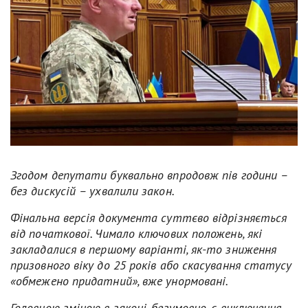
Згодом депутати буквально впродовж пів години –
без дискусій – ухвалили закон.
Фінальна версія документа суттєво відрізняється
від початкової. Чимало ключових положень, які
закладалися в першому варіанті, як-то зниження
призовного віку до 25 років або скасування статусу
«обмежено придатний», вже унормовані.
Головною зміною в законі, безумовно, є виключення