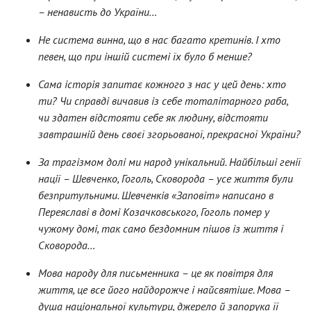
– ненависть до України…
Не система винна, що в нас багато кретинів. І хто
певен, що при іншій системі їх було б менше?
Сама історія запитає кожного з нас у цей день: хто
ти? Чи справді вичавив із себе тоталітарного раба,
чи здатен відстояти себе як людину, відстояти
завтрашній день своєї згорьованої, прекрасної України?
За трагізмом долі ми народ унікальний. Найбільші генії
нації – Шевченко, Гоголь, Сковорода – усе життя були
безпритульними. Шевченків «Заповіт» написано в
Переяславі в домі Козачковського, Гоголь помер у
чужому домі, так само бездомним пішов із життя і
Сковорода…
Мова народу для письменника – це як повітря для
життя, це все його найдорожче і найсвятіше. Мова –
душа національної культури, джерело й запорука її