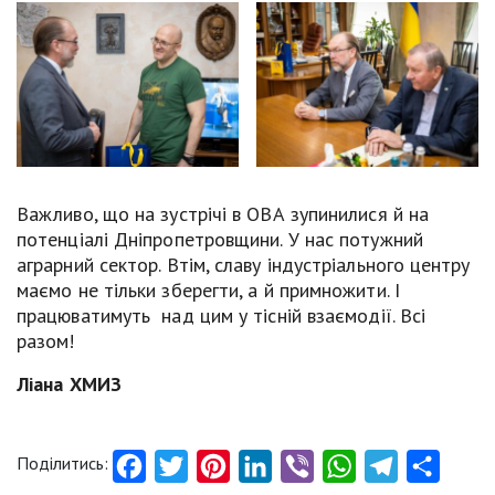
Важливо, що на зустрічі в ОВА зупинилися й на
потенціалі Дніпропетровщини. У нас потужний
аграрний сектор. Втім, славу індустріального центру
маємо не тільки зберегти, а й примножити. І
працюватимуть над цим у тісній взаємодії. Всі
разом!
Ліана ХМИЗ
Поділитись:
Facebook
Twitter
Pinterest
LinkedIn
Viber
WhatsApp
Telegram
Share