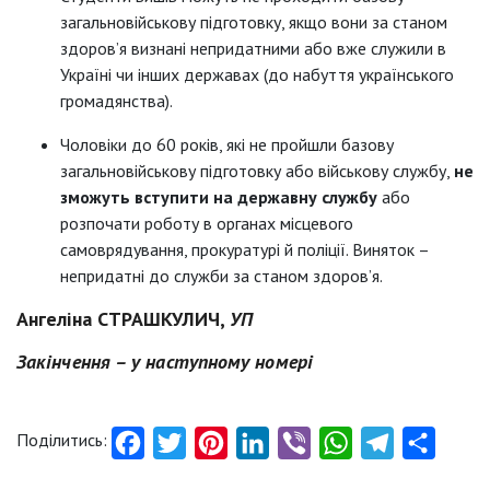
загальновійськову підготовку, якщо вони за станом
здоров’я визнані непридатними або вже служили в
Україні чи інших державах (до набуття українського
громадянства).
Чоловіки до 60 років, які не пройшли базову
загальновійськову підготовку або військову службу,
не
зможуть вступити на державну службу
або
розпочати роботу в органах місцевого
самоврядування, прокуратурі й поліції. Виняток –
непридатні до служби за станом здоров’я.
Ангеліна СТРАШКУЛИЧ,
УП
Закінчення – у наступному номері
Поділитись:
Facebook
Twitter
Pinterest
LinkedIn
Viber
WhatsApp
Telegram
Share