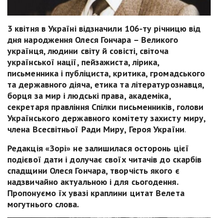
3 квітня в Україні відзначили 106-ту річницю від
дня народження Олеся Гончара – Великого
українця, людини світу й совісті, світоча
української нації, пейзажиста, лірика,
письменника і публіциста, критика, громадського
та державного діяча, етика та літературознавця,
борця за мир і людські права, академіка,
секретаря правління Спілки письменників, голови
Українського державного комітету захисту миру,
члена Всесвітньої Ради Миру, Героя України
.
Редакція «Зорі» не залишилася осторонь цієї
подієвої дати і долучає своїх читачів до скарбів
спадщини Олеся Гончара, творчість якого є
надзвичайно актуальною і для сьогодення.
Пропонуємо їх увазі краплини цитат Велета
могутнього слова.