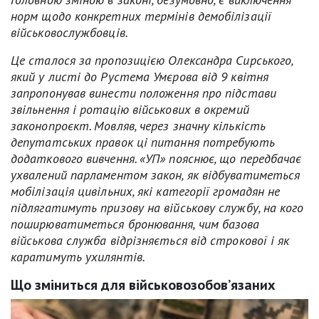
норм щодо конкретних термінів демобілізації
військовослужбовців.
Це сталося за пропозицією Олександра Сирського,
який у листі до Рустема Умєрова від 9 квітня
запропонував винести положення про підстави
звільнення і ротацію військових в окремий
законопроєкт. Мовляв, через значну кількість
депутатських правок ці питання потребують
додаткового вивчення. «УП» пояснює, що передбачає
ухвалений парламентом закон, як відбуватиметься
мобілізація цивільних, які категорії громадян не
підлягатимуть призову на військову службу, на кого
поширюватиметься бронювання, чим базова
військова служба відрізняється від строкової і як
каратимуть ухилянтів.
Що зміниться для військовозобов’язаних