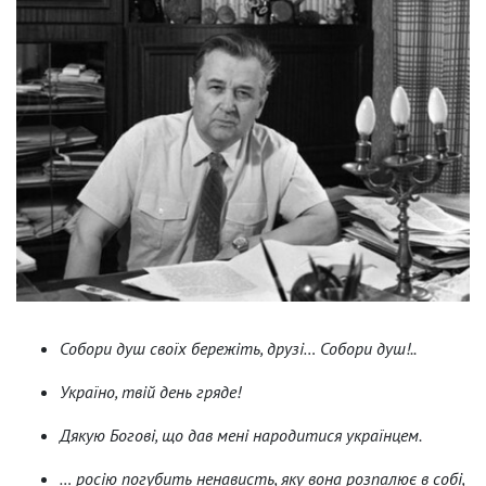
Собори душ своїх бережіть, друзі… Собори душ!..
Україно, твій день гряде!
Дякую Богові, що дав мені народитися українцем.
… росію погубить ненависть, яку вона розпалює в собі,