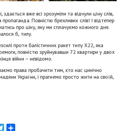
, здається вже всі зрозуміли та відчули ціну слів,
а пропаганда. Повністю брехливих слів! І відтепер
атись про ціну, яку ми сплачуємо кожного дня.
алося б, тилу.
езсилі проти балістичних ракет типу Х22, яка
ремоги, повністю зруйнувавши 72 квартири у двох
кінця війни – невідомо.
маємо права пробачити тим, хто нас цинічно
адяни України, і прагнемо просто жити на своїй,
atsApp
Telegram
Share