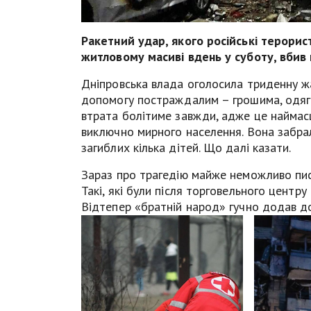
Ракетний удар, якого російські терори
житловому масиві вдень у суботу, вбив 
Дніпровська влада оголосила триденну ж
допомогу постраждалим – грошима, одяг
втрата болітиме завжди, адже це наймасшт
виключно мирного населення. Вона забра
загиблих кілька дітей. Що далі казати.
Зараз про трагедію майже неможливо писа
Такі, які були після торговельного центру 
Відтепер «братній народ» гучно додав до