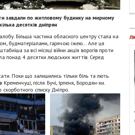
сти завдали по житловому будинку на мирному
кілька десятків дніпрян
алобу. Більша частина обласного центру стала на
Л
ом, будматеріалами, гарячою їжею… Але ця
абніша за всі місяці війни акція ворогів проти
ла понад 4 десятки людських життів. Серед
ти. Поки що залишились тільки біль та лють.
в Кременчуці, після Бучі, Ірпеня, Бородян-ки.
 скорботного списку Дніпро.