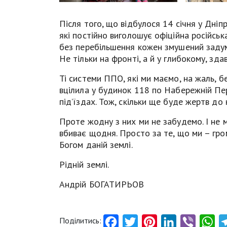
Після того, що відбулося 14 січня у Дніпрі
які постійно виголошує офіційна російськ
без перебільшення кожен змушений задум
Не тільки на фронті, а й у глибокому, здав
Ті системи ППО, які ми маємо, на жаль, б
вцілила у будинок 118 по Набережній Пе
під’їздах. Тож, скільки ще буде жертв до 
Проте жодну з них ми не забудемо. І не 
вбиває щодня. Просто за те, що ми – гром
Богом даній землі.
Рідній землі.
Андрій БОГАТИРЬОВ
Поділитись:
Facebook
Twitter
Pinterest
LinkedIn
Viber
Wh