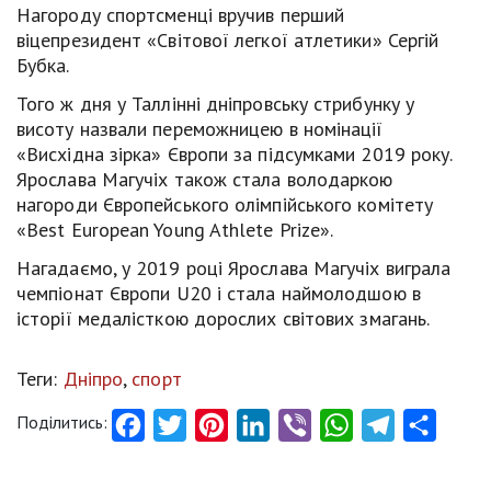
Нагороду спортсменці вручив перший
віцепрезидент «Світової легкої атлетики» Сергій
Бубка.
Того ж дня у Таллінні дніпровську стрибунку у
висоту назвали переможницею в номінації
«Висхідна зірка» Європи за підсумками 2019 року.
Ярослава Магучіх також стала володаркою
нагороди Європейського олімпійського комітету
«Best European Young Athlete Prize».
Нагадаємо, у 2019 році Ярослава Магучіх виграла
чемпіонат Європи U20 і стала наймолодшою в
історії медалісткою дорослих світових змагань.
Теги:
Дніпро
,
спорт
Поділитись:
Facebook
Twitter
Pinterest
LinkedIn
Viber
WhatsApp
Telegram
Share