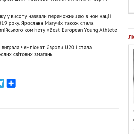
нку у висоту назвали переможницею в номінації
019 року. Ярослава Магучіх також стала
пійського комітету «Best European Young Athlete
Л
 виграла чемпіонат Європи U20 і стала
слих світових змагань.
atsApp
Telegram
Share