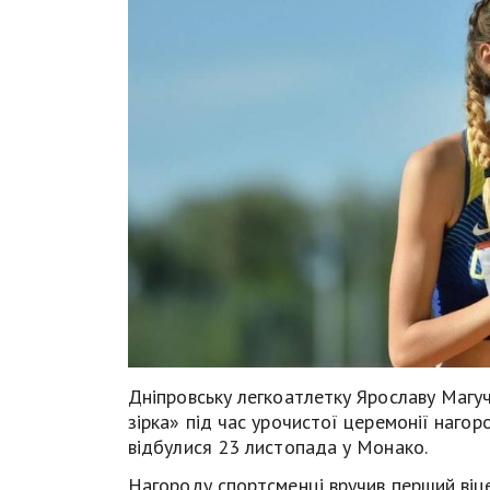
Дніпровську легкоатлетку Ярославу Магуч
зірка» під час урочистої церемонії наго
відбулися 23 листопада у Монако.
Нагороду спортсменці вручив перший віце