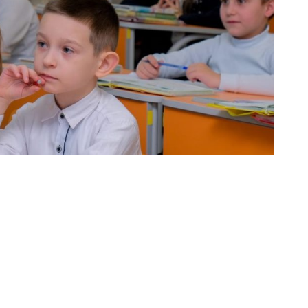
ього освітнього проєкту з розвитку у школярів
ентальні методики впроваджуватимуть у
Називаємо її «програмою розуму та серця». Вона
оти та співпереживання, уваги та турботи, а
телекту. Адже у сучасному світі дитині