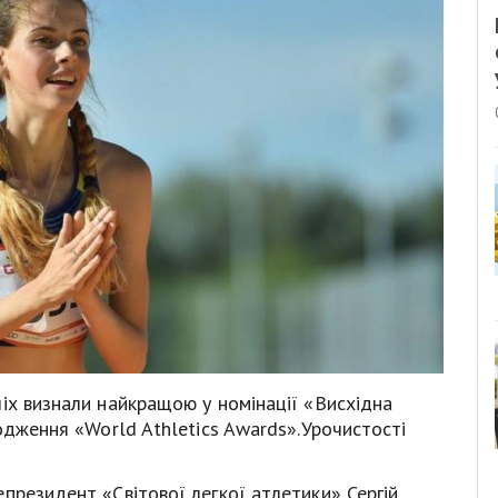
іх визнали найкращою у номінації «Висхідна
родження «World Athletics Awards».Урочистості
президент «Світової легкої атлетики» Сергій