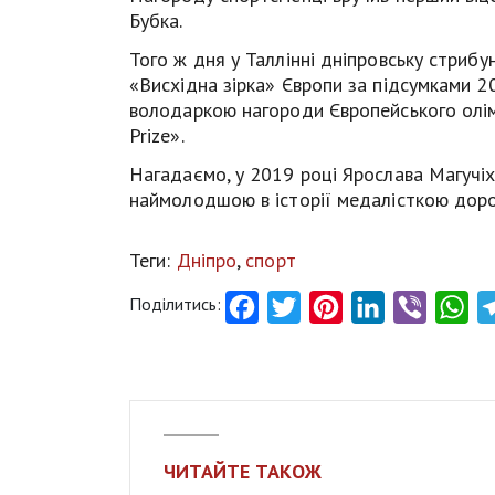
Бубка.
Того ж дня у Таллінні дніпровську стрибу
«Висхідна зірка» Європи за підсумками 2
володаркою нагороди Європейського олім
Prize».
Нагадаємо, у 2019 році Ярослава Магучіх
наймолодшою в історії медалісткою доро
Теги:
Дніпро
,
спорт
Поділитись:
Facebook
Twitter
Pinterest
LinkedIn
Viber
Wh
ЧИТАЙТЕ ТАКОЖ