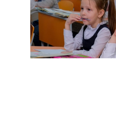
Дніпропетровщина долучилася до всесвітн
«м’яких навичок» SEE Learning. Експерим
Солонянській опорній школі №1.
– Це дуже цікава та потрібна програма. 
спрямована на виховання у школярів добр
також у цілому на розвиток емоційного ін