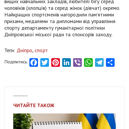
вищих навчальних закладів, любителі бігу серед
чоловіків (хлопців) та серед жінок (дівчат) окремо.
Найкращих спортсменів нагородили пам’ятними
призами, медалями та дипломами від управління
спорту департаменту гуманітарної політики
Дніпровської міської ради та спонсорів заходу.
Теги:
Дніпро
,
спорт
Поділитись:
Facebook
Twitter
Pinterest
LinkedIn
Viber
WhatsApp
Telegram
Share
ЧИТАЙТЕ ТАКОЖ