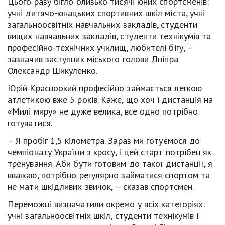
Цього разу бігло близько тисячі юних спортсменів:
учні дитячо-юнацьких спортивних шкіл міста, учні
загальноосвітніх навчальних закладів, студенти
вищих навчальних закладів, студенти технікумів та
професійно-технічних училищ, любителі бігу, –
зазначив заступник міського голови Дніпра
Олександр Шикуленко.
Юрій Красноокий професійно займається легкою
атлетикою вже 5 років. Каже, що хоч і дистанція на
«Милі миру» не дуже велика, все одно потрібно
готуватися.
– Я пробіг 1,5 кілометра. Зараз ми готуємося до
чемпіонату України з кросу, і цей старт потрібен як
тренування. Аби бути готовим до такої дистанції, я
вважаю, потрібно регулярно займатися спортом та
не мати шкідливих звичок, – сказав спортсмен.
Переможці визначатили окремо у всіх категоріях:
учні загальноосвітніх шкіл, студенти технікумів і