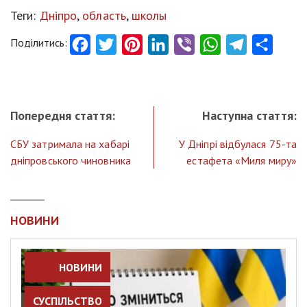
Теги:
Дніпро
,
область
,
школы
Поділитись:
Facebook
Twitter
Pinterest
LinkedIn
Viber
WhatsApp
Telegram
Share
Попередня стаття:
Наступна стаття:
СБУ затримала на хабарі
У Дніпрі відбулася 75-та
дніпровського чиновника
естафета «Миля миру»
НОВИНИ
НОВИНИ
СУСПІЛЬСТВО