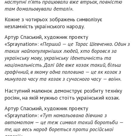
наступні п’ять працювали вже втрьох, повністю
там домальовували деталі».
Кожне з чотирьох зображень символізує
незламність українського народу.
Артур Спаський, художник проекту
«Spraynation»:
«Перший — це Тарас Шевченко. Один з
таких найпопулярніших людей, хто боровся за
українську мову, українську ідентичність та
національність. Далі йде вже козак такий, більш
графічний, в якому одна половина — це як козак з
минулого часу та козак з сучасного часу — воїн».
Наступний малюнок демонструє розбиту техніку
росіян, на якій мужньо стоїть український козак.
Артур Спаський, художник проекту
«Spraynation»:
«Тут намальована дівчина з
автоматом — це теж символ такий боротьби —
те, що весь народ бореться проти російської