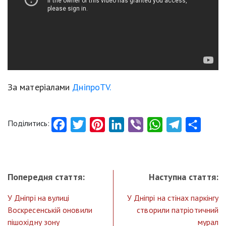
За матеріалами
ДніпроTV.
Поділитись:
Facebook
Twitter
Pinterest
LinkedIn
Viber
WhatsApp
Telegram
Share
Попередня стаття:
Наступна стаття:
У Дніпрі на вулиці
У Дніпрі на стінах паркінгу
Воскресенській оновили
створили патріотичний
пішохідну зону
мурал