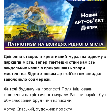
Дніпряни створили креативний мурал на одному з
паркінгів міста. Тепер тамтешні стіни замість
вандальних написів прикрашають твори
мистецтва. Відео з новим арт-об’єктом швидко
заполонило соцмережі.
Жителі будинку на проспекті Поля ініціювали
створення патріотичного муралу. Раніше паркінг був
обмальований брудними написами.
Артур Спаський, художник проекту