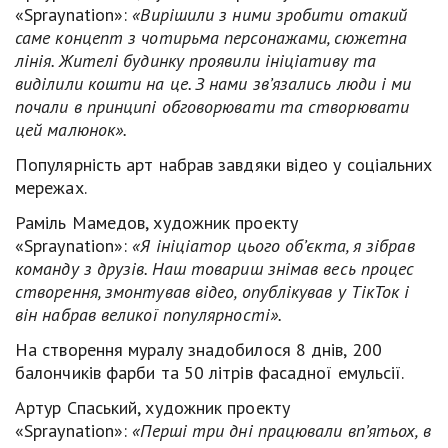
«Spraynation»:
«Вирішили з ними зробити отакий
саме концепт з чотирьма персонажами, сюжетна
лінія. Жителі будинку проявили ініціативу та
виділили кошти на це. З нами зв’язались люди і ми
почали в принципі обговорювати та створювати
цей малюнок».
Популярність арт набрав завдяки відео у соціальних
мережах.
Раміль Мамедов, художник проекту
«Spraynation»:
«Я ініціатор цього об’єкта, я зібрав
команду з друзів. Наш товариш знімав весь процес
створення, змонтував відео, опублікував у ТікТок і
він набрав великої популярності».
На створення муралу знадобилося 8 днів, 200
балончиків фарби та 50 літрів фасадної емульсії.
Артур Спаський, художник проекту
«Spraynation»:
«Перші три дні працювали вп’ятьох, в