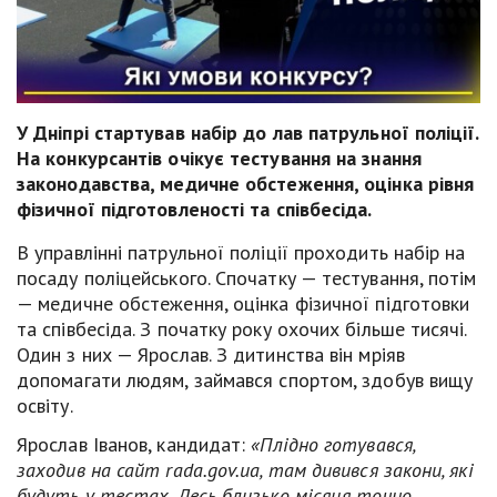
У Дніпрі стартував набір до лав патрульної поліції.
На конкурсантів очікує тестування на знання
законодавства, медичне обстеження, оцінка рівня
фізичної підготовленості та співбесіда.
В управлінні патрульної поліції проходить набір на
посаду поліцейського. Спочатку — тестування, потім
— медичне обстеження, оцінка фізичної підготовки
та співбесіда. З початку року охочих більше тисячі.
Один з них — Ярослав. З дитинства він мріяв
допомагати людям, займався спортом, здобув вищу
освіту.
Ярослав Іванов, кандидат:
«Плідно готувався,
заходив на сайт rada.gov.ua, там дивився закони, які
будуть у тестах. Десь близько місяця точно