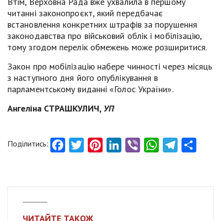
Втім, Верховна Рада вже ухвалила в першому
читанні законопроєкт, який передбачає
встановлення конкретних штрафів за порушення
законодавства про військовий облік і мобілізацію,
тому згодом перелік обмежень може розширитися.
Закон про мобілізацію набере чинності через місяць
з наступного дня його опублікування в
парламентському виданні «Голос України».
Ангеліна СТРАШКУЛИЧ,
УП
Поділитись:
Facebook
Twitter
Pinterest
LinkedIn
Viber
WhatsApp
Telegram
Share
ЧИТАЙТЕ ТАКОЖ