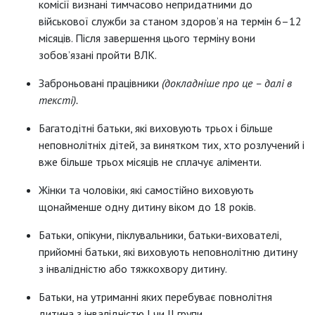
комісії визнані тимчасово непридатними до
військової служби за станом здоров’я на термін 6–12
місяців. Після завершення цього терміну вони
зобов’язані пройти ВЛК.
Заброньовані працівники
(докладніше про це – далі в
тексті).
Багатодітні батьки, які виховують трьох і більше
неповнолітніх дітей, за винятком тих, хто розлучений і
вже більше трьох місяців не сплачує аліменти.
Жінки та чоловіки, які самостійно виховують
щонайменше одну дитину віком до 18 років.
Батьки, опікуни, піклувальники, батьки-вихователі,
прийомні батьки, які виховують неповнолітню дитину
з інвалідністю або тяжкохвору дитину.
Батьки, на утриманні яких перебуває повнолітня
дитина з інвалідністю I чи II групи.