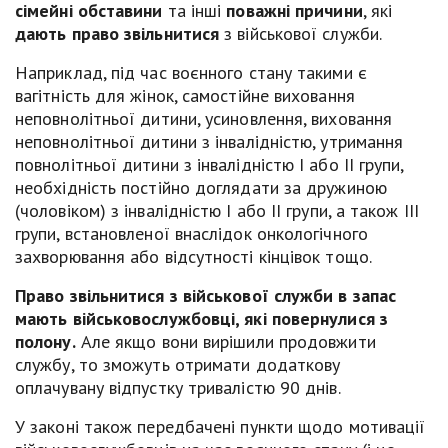
сімейні обставини
та інші
поважні причини
, які
дають право звільнитися
з військової служби.
Наприклад, під час воєнного стану такими є
вагітність для жінок, самостійне виховання
неповнолітньої дитини, усиновлення, виховання
неповнолітньої дитини з інвалідністю, утримання
повнолітньої дитини з інвалідністю І або ІІ групи,
необхідність постійно доглядати за дружиною
(чоловіком) з інвалідністю І або ІІ групи, а також ІІІ
групи, встановленої внаслідок онкологічного
захворювання або відсутності кінцівок тощо.
Право звільнитися з військової служби в запас
мають військово­службовці, які повернулися з
полону.
Але якщо вони вирішили продовжити
службу, то зможуть отримати додаткову
оплачувану відпустку тривалістю 90 днів.
У законі також передбачені пункти щодо мотивації