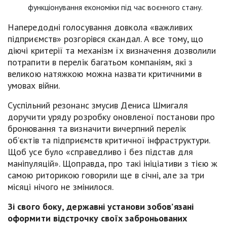
функціонування економіки під час воєнного стану.
Напередодні голосування довкола «важливих
підприємств» розгорівся скандал. А все тому, що
діючі критерії та механізм їх визначення дозволили
потрапити в перелік багатьом компаніям, які з
великою натяжкою можна назвати критичними в
умовах війни.
Суспільний резонанс змусив Дениса Шмигаля
доручити уряду розробку оновленої постанови про
бронювання та визначити вичерпний перелік
об’єктів та підприємств критичної інфраструктури.
Щоб усе було «справедливо і без підстав для
маніпуляцій». Щоправда, про такі ініціативи з тією ж
самою риторикою говорили ще в січні, але за три
місяці нічого не змінилося.
Зі свого боку, державні установи зобов’язані
оформити відстрочку своїх заброньованих