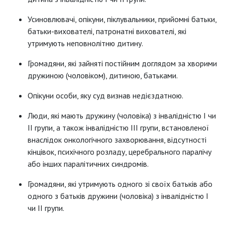
Усиновлювачі, опікуни, піклувальники, прийомні батьки,
батьки-вихователі, патронатні вихователі, які
утримують неповнолітню дитину.
Громадяни, які зайняті постійним доглядом за хворими
дружиною (чоловіком), дитиною, батьками.
Опікуни особи, яку суд визнав недієздатною.
Люди, які мають дружину (чоловіка) з інвалідністю І чи
ІІ групи, а також інвалідністю ІІІ групи, встановленої
внаслідок онкологічного захворювання, відсутності
кінцівок, психічного розладу, церебрального паралічу
або інших паралітичних синдромів.
Громадяни, які утримують одного зі своїх батьків або
одного з батьків дружини (чоловіка) з інвалідністю І
чи ІІ групи.