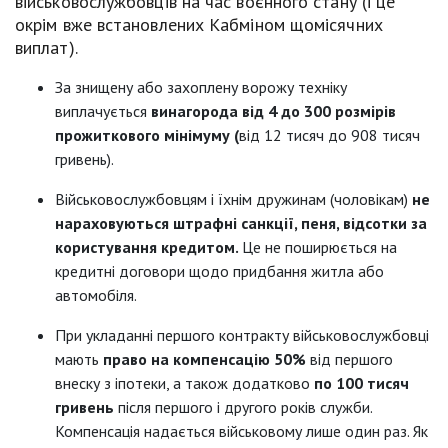
військовослужбовців на час воєнного стану (і це
окрім вже встановлених Кабміном щомісячних
виплат).
За знищену або захоплену ворожу техніку
виплачується
винагорода від 4 до 300 розмірів
прожиткового мінімуму (
від 12 тисяч до 908 тисяч
гривень).
Військовослужбовцям і їхнім дружинам (чоловікам)
не
нараховуються штрафні санкції, пеня, відсотки за
користування кредитом.
Це не поширюється на
кредитні договори щодо придбання житла або
автомобіля.
При укладанні першого контракту військовослужбовці
мають
право на компенсацію 50%
від першого
внеску з іпотеки, а також додатково
по 100 тисяч
гривень
після першого і другого років служби.
Компенсація надається військовому лише один раз. Як