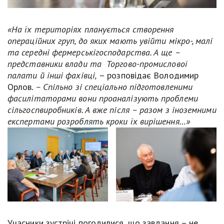
«На їх територіях планується створення
операційних груп, до яких мають увійти мікро-, малі
та середні фермерськігосподарства. А ще –
представники влади та Торгово-промислової
палати й інші фахівці,
– розповідає Володимир
Орлов
. – Спільно зі спеціально підготовленими
фасилітаторами вони проаналізують проблеми
сільгоспвиробників. А вже після – разом з іноземними
експертами розроблять кроки їх вирішення…»
Учасники зустрічі погодилися, що завдання – не