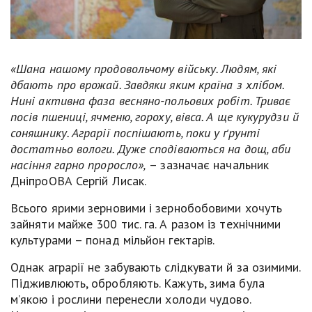
«Шана нашому продовольчому війську. Людям, які
дбають про врожай. Завдяки яким країна з хлібом.
Нині активна фаза весняно-польових робіт. Триває
посів пшениці, ячменю, гороху, вівса. А ще кукурудзи й
соняшнику. Аграрії поспішають, поки у ґрунті
достатньо вологи. Дуже сподіваються на дощ, аби
насіння гарно проросло»,
– зазначає начальник
ДніпроОВА Сергій Лисак.
Всього ярими зерновими і зернобобовими хочуть
зайняти майже 300 тис. га. А разом із технічними
культурами – понад мільйон гектарів.
Однак аграрії не забувають слідкувати й за озимими.
Підживлюють, обробляють. Кажуть, зима була
м’якою і рослини перенесли холоди чудово.