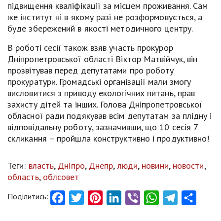
підвищення кваліфікації за місцем проживання. Сам
же інститут ні в якому разі не розформовується, а
буде збережений в якості методичного центру.
В роботі сесії також взяв участь прокурор
Дніпропетровської області Віктор Матвійчук, він
прозвітував перед депутатами про роботу
прокуратури. Громадські організації мали змогу
висловитися з приводу екологічних питань, прав
захисту дітей та інших. Голова Дніпропетровської
обласної ради подякував всім депутатам за плідну і
відповідальну роботу, зазначивши, що 10 сесія 7
скликання – пройшла конструктивно і продуктивно!
Теги:
власть
,
Дніпро
,
Днепр
,
люди
,
новини
,
новости
,
область
,
облсовет
Поділитись:
Facebook
Twitter
Pinterest
LinkedIn
Viber
WhatsApp
Telegram
Share