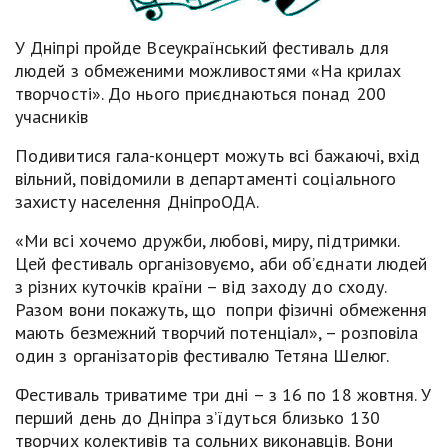
У Дніпрі пройде Всеукраїнський фестиваль для
людей з обмеженими можливостями «На крилах
творчості». До нього приєднаються понад 200
учасників
Подивитися гала-концерт можуть всі бажаючі, вхід
вільний, повідомили в департаменті соціального
захисту населення ДніпроОДА.
«Ми всі хочемо дружби, любові, миру, підтримки.
Цей фестиваль організовуємо, аби об’єднати людей
з різних куточків країни – від заходу до сходу.
Разом вони покажуть, що попри фізичні обмеження
мають безмежний творчий потенціал», – розповіла
один з організаторів фестивалю Тетяна Шелюг.
Фестиваль триватиме три дні – з 16 по 18 жовтня. У
перший день до Дніпра з’їдуться близько 130
творчих колективів та сольних виконавців. Вони