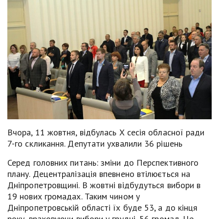
Вчора, 11 жовтня, відбулась Х сесія обласної ради
7-го скликання. Депутати ухвалили 36 рішень
Серед головних питань: зміни до Перспективного
плану. Децентралізація впевнено втілюється на
Дніпропетровщині. В жовтні відбудуться вибори в
19 нових громадах. Таким чином у
Дніпропетровській області їх буде 53, а до кінця
року, враховуючи вибори у грудні, 56 громад. Це