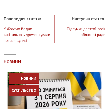
Попередня стаття:
Наступна стаття:
У Жовтих Водах
Підсумки десятої сесія
капітально відремонтували
обласної ради
чотири вулиці
НОВИНИ
НОВИНИ
СУСПІЛЬСТВО