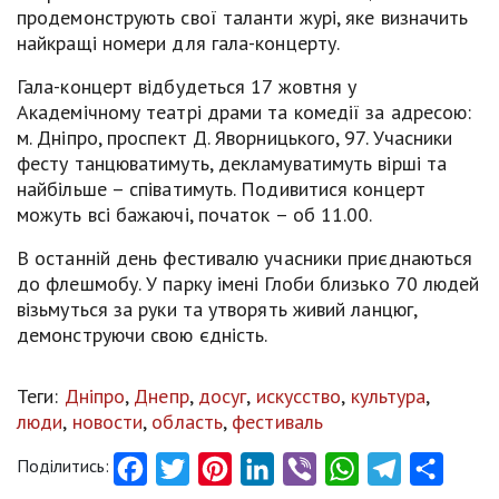
продемонструють свої таланти журі, яке визначить
найкращі номери для гала-концерту.
Гала-концерт відбудеться 17 жовтня у
Академічному театрі драми та комедії за адресою:
м. Дніпро, проспект Д. Яворницького, 97. Учасники
фесту танцюватимуть, декламуватимуть вірші та
найбільше – співатимуть. Подивитися концерт
можуть всі бажаючі, початок – об 11.00.
В останній день фестивалю учасники приєднаються
до флешмобу. У парку імені Глоби близько 70 людей
візьмуться за руки та утворять живий ланцюг,
демонструючи свою єдність.
Теги:
Дніпро
,
Днепр
,
досуг
,
искусство
,
культура
,
люди
,
новости
,
область
,
фестиваль
Поділитись:
Facebook
Twitter
Pinterest
LinkedIn
Viber
WhatsApp
Telegram
Share