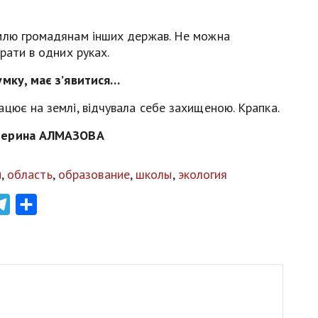
емлю громадянам інших держав. Не можна
рати в одних руках.
умку, має з’явитися…
цює на землі, відчувала себе захищеною. Крапка.
терина АЛМАЗОВА
и
,
область
,
образование
,
школы
,
экология
atsApp
Telegram
Share