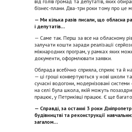
від голів громад та депутатів, яких обир
бізнес-плани. Два-три роки тому про це 
— Ми кілька разів писали, що обласна ра
і депутатів…
— Саме так. Перш за все на обласному рів
залучати кошти заради реалізації серйозн
міжнародних програм, у рамках яких мож
документи, оформлювати заявки.
Облрада всебічно сприяла, сприяє та й н
— ці гроші конвертуються у нові школи та
сучасні водогони, модернізовані системи 
на селі була школа, якій можуть позаздри
працює, у Петриківці працює. Є ще багато
— Справді, за останні 3 роки Дніпропе
будівництві та реконструкції навчальних
загалом…