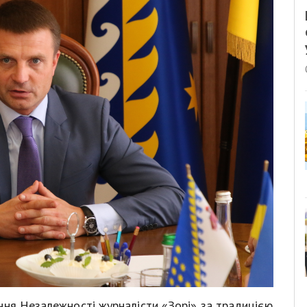
ння Незалежності журналісти «Зорі» за традицією