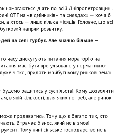
к намагаються діяти по всій Дніпропетровщині.
ені ОТГ на «відмінників» та «невдах» — хоча б
, а хтось — лише кілька місяців. Головне, що всі
ибутковий напрям розвитку.
юдей на селі турбує. Але значно більше —
ато часу дискутують питання мораторію на
питання має бути врегульовано у нормативно-
 дуже чітко, придати майбутньому ринкові землі
 будемо радитись у суспільстві. Кому дозволити
м, в якій кількості, для яких потреб, але ринок
 може продаватись. Тому що є багато тих, хто
чають. Втрачає бізнес, який не в змозі
румент. Тому нині сільське господарство не в