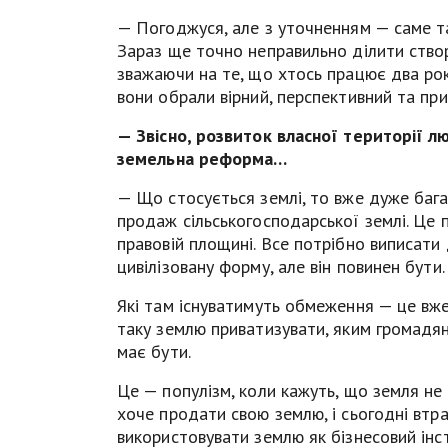
— Погоджуся, але з уточненням — саме та
Зараз ще точно неправильно ділити створ
зважаючи на те, що хтось працює два роки
вони обрали вірний, перспективний та пр
— Звісно, розвиток власної території л
земельна реформа…
— Що стосується землі, то вже дуже баг
продаж сільськогосподарської землі. Це 
правовій площині. Все потрібно виписати
цивілізовану форму, але він повинен бути.
Які там існуватимуть обмеження — це вже
таку землю приватизувати, яким громадяна
має бути.
Це — популізм, коли кажуть, що земля не
хоче продати свою землю, і сьогодні втра
використовувати землю як бізнесовий інст