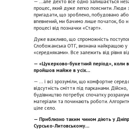
— …але дехто все одно залишається нез
процес, який дуже легко пояснити. Люди 
пригадати, що зроблено, побудовано або 
впевнений, ми бачимо лише початок, бо н
процесі від позначки «Старт».
Дуже важливо, що спроможність поступов
Слобожанська ОТГ, визнана найкращою у д
«середняками». Все залежить від рівня ві
— «Цукерково-букетний період», коли в
пройшов майже в усіх…
— … і всі зрозуміли, що комфортне серед
відсутність сміття під парканами. Дійсно,
будівництво потребує спочатку розрахунк
матеріали та починають роботи. Алгорит
ціле село.
— Приблизно таким чином діють у Дніпр
Сурсько-Литовському…