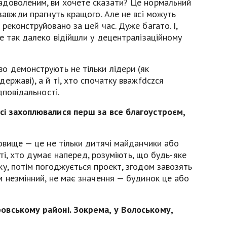
адоволеним, ви хочете сказати? Це нормальний
завжди прагнуть кращого. Але не всі можуть
реконструйовано за цей час. Дуже багато. І,
е так далеко відійшли у децентралізаційному
о демонструють не тільки лідери (як
ержаві), а й ті, хто спочатку вважfdczся
дповідальності.
сі захоплювалися перш за все благоустроєм,
овище — це не тільки дитячі майданчики або
 ті, хто думає наперед, розуміють, що будь-яке
у, потім погоджується проект, згодом завозять
м незмінний, не має значення — будинок це або
овському районі. Зокрема, у Волоському,