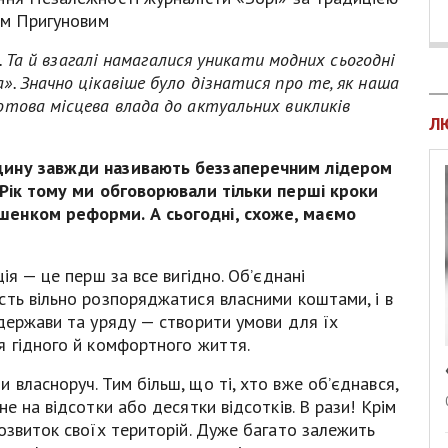
ом Пригуновим
л. Та й взагалі намагалися уникати модних сьогодні
. Значно цікавіше було дізнатися про те, як наша
отова місцева влада до актуальних викликів
Л
щину завжди називають беззаперечним лідером
 Рік тому ми обговорювали тільки перші кроки
шенком реформи. А сьогодні, схоже, маємо
ія — це перш за все вигідно. Об’єднані
сть вільно розпоряджатися власними коштами, і в
держави та уряду — створити умови для їх
я гідного й комфортного життя.
власноруч. Тим більш, що ті, хто вже об’єднався,
е на відсотки або десятки відсотків. В рази! Крім
озвиток своїх територій. Дуже багато залежить