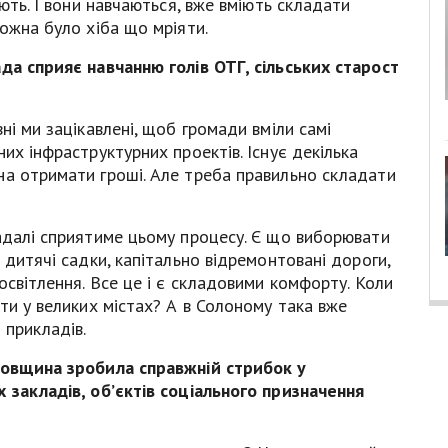
ають. І вони навчаються, вже вміють складати
можна було хіба що мріяти.
да сприяє навчанню голів ОТГ, сільських старост
ні ми зацікавлені, щоб громади вміли самі
их інфраструктурних проектів. Існує декілька
на отримати гроші. Але треба правильно складати
адалі сприятиме цьому процесу. Є що виборювати
 дитячі садки, капітально відремонтовані дороги,
освітлення. Все це і є складовими комфорту. Коли
ти у великих містах? А в Солоному така вже
 прикладів.
тровщина зробила справжній стрибок у
 закладів, об’єктів соціального призначення