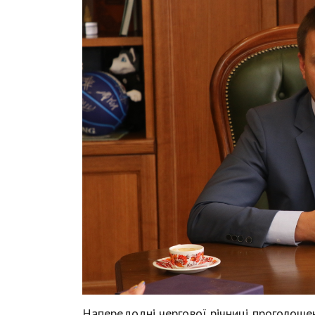
Напередодні чергової річниці проголоше