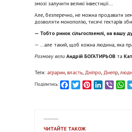
змозі залучити великі інвестиції…
Але, безперечно, не можна продавати з
дозволяти монополію, тисячі гектарів зби
— Тобто ринок сільгоспземлі, на вашу д
— …але такий, щоб кожна людина, яка пра
Розмову вели
Андрій БОГАТИРЬОВ
та
Ка
Теги:
аграрии
,
власть
,
Дніпро
,
Днепр
,
люд
Поділитись:
Facebook
Twitter
Pinterest
LinkedIn
Viber
Wh
ЧИТАЙТЕ ТАКОЖ