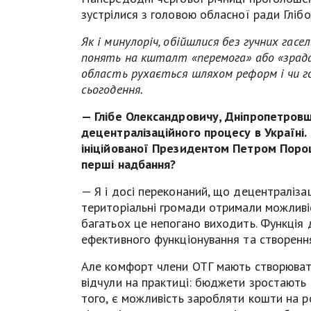
зустрілися з головою обласної ради Гліб
Як і минулоріч, обійшлися без гучних гасе
понять на кшталт «перемога» або «зрада»
область рухається шляхом реформ і чи г
сьогодення.
— Глібе Олександровичу, Дніпропетров
децентралізаційного процесу в Україні.
ініційованої Президентом Петром Поро
перші надбання?
— Я і досі переконаний, що децентралізац
територіальні громади отримали можливі
багатьох це непогано виходить. Функція 
ефективного функціонування та створенн
Але комфорт члени ОТГ мають створювати 
відчули на практиці: бюджети зростають н
того, є можливість заробляти кошти на р