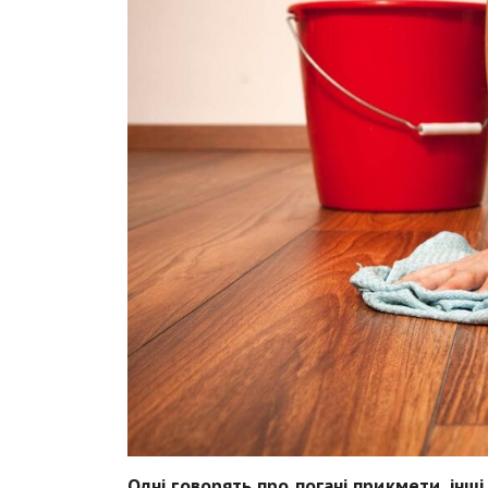
Одні говорять про погані прикмети, інші