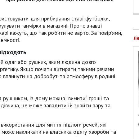
ористовувати для прибирання старі футболки,
упувати ганчірки в магазині. Проте знавці
арі кажуть, що так робити не варто. За повір’ями,
Л
ємності.
підходять
ий одяг або рушник, яким людина довго
ергетику. Якщо почати витирати такими речами
но вплинути на добробут та атмосферу в родині.
 рушником, із дому можна “вимити” гроші та
 дівчина, це може завадити їй знайти пару та
 використання для миття підлоги речей, які
е може накликати на власника одягу хвороби та