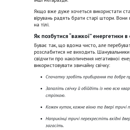
Якщо вже дуже хочеться використати ста
вірувань радять брати старі штори. Вони 
на тілі.
Як позбутися “важкої” енергетики в 
Буває так, що вдома чисто, але перебуват
розслабитися не виходить. Шанувальники
свідчити про накопичення негативної енер
використовувати звичайну свічку:
Спочатку зробіть прибирання та добре п
Запаліть свічку й обійдіть із нею всю ква
стрілкою.
Кожен куток, кожне вікно та двері тричі 
Наприкінці тричі перехрестіть вхідні двер
загасіть.