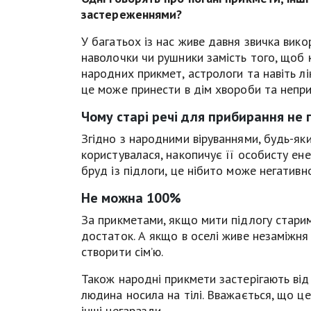
застереженнями?
У багатьох із нас живе давня звичка вик
наволочки чи рушники замість того, щоб к
народних прикмет, астрологи та навіть лік
це може принести в дім хвороби та непри
Чому старі речі для прибирання не 
Згідно з народними віруваннями, будь-як
користувалася, накопичує її особисту ен
бруд із підлоги, це нібито може негатив
Не можна 100%
За прикметами, якщо мити підлогу старим
достаток. А якщо в оселі живе незаміжня
створити сім’ю.
Також народні прикмети застерігають від
людина носила на тілі. Вважається, що ц
інші негаразди.