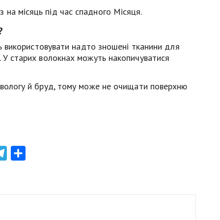
 на місяць під час спадного Місяця.
?
ять використовувати надто зношені тканини для
. У старих волокнах можуть накопичуватися
 вологу й бруд, тому може не очищати поверхню
atsApp
Telegram
Share