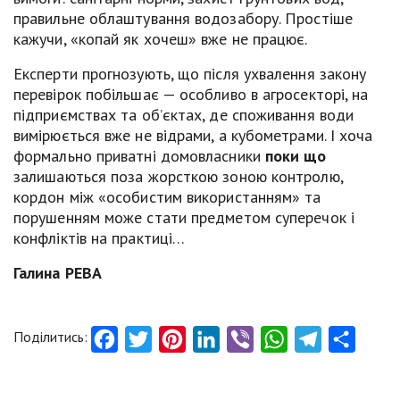
правильне облаштування водозабору. Простіше
кажучи, «копай як хочеш» вже не працює.
Експерти прогнозують, що після ухвалення закону
перевірок побільшає — особливо в агросекторі, на
підприємствах та об’єктах, де споживання води
вимірюється вже не відрами, а кубометрами. І хоча
формально приватні домовласники
поки що
залишаються поза жорсткою зоною контролю,
кордон між «особистим використанням» та
порушенням може стати предметом суперечок і
конфліктів на практиці…
Галина РЕВА
Поділитись:
Facebook
Twitter
Pinterest
LinkedIn
Viber
WhatsApp
Telegram
Share