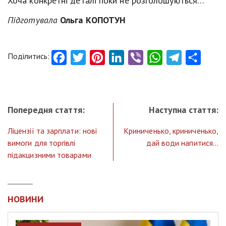
Хоча конкретні деталі поки не розголошуються…
Підготувала
Ольга КОПОТУН
Поділитись:
Facebook
Twitter
Pinterest
LinkedIn
Viber
WhatsApp
Telegram
Share
Попередня стаття:
Наступна стаття:
Ліцензії та зарплати: нові
Криниченько, криниченько,
вимоги для торгівлі
дай води напитися…
підакцизними товарами
НОВИНИ