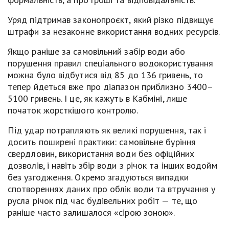
Уряд підтримав законопроєкт, який різко підвищує
штрафи за незаконне використання водних ресурсів.
Якщо раніше за самовільний забір води або
порушення правил спеціального водокористування
можна було відбутися від 85 до 136 гривень, то
тепер йдеться вже про діапазон приблизно 3400–
5100 гривень. І це, як кажуть в Кабміні, лише
початок жорсткішого контролю.
Під удар потрапляють як великі порушення, так і
досить поширені практики: самовільне буріння
свердловин, використання води без офіційних
дозволів, і навіть збір води з річок та інших водойм
без узгодження. Окремо згадуються випадки
спотвореннях даних про облік води та втручання у
русла річок під час будівельних робіт — те, що
раніше часто залишалося «сірою зоною».