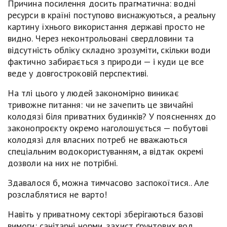
Причина посилення досить прагматична: водні
ресурси в країні поступово виснажуються, а реальну
картину їхнього використання державі просто не
видно. Через неконтрольовані свердловини та
відсутність обліку складно зрозуміти, скільки води
фактично забирається з природи — і куди це все
веде у довгостроковій перспективі.
На тлі цього у людей закономірно виникає
тривожне питання: чи не зачепить це звичайні
колодязі біля приватних будинків? У поясненнях до
законопроєкту окремо наголошується — побутові
колодязі для власних потреб не вважаються
спеціальним водокористуванням, а відтак окремі
дозволи на них не потрібні.
Здавалося б, можна тимчасово заспокоїтися.. Але
розслаблятися не варто!
Навіть у приватному секторі зберігаються базові
вимоги: санітарні норми, захист ґрунтових вод,