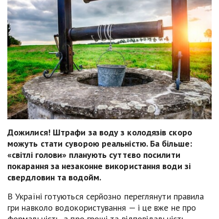
Дожилися! Ш
трафи за воду з колодязів
скоро
можуть стати суворою реальністю. Ба більше
:
«світлі голови»
планують суттєво посилити
покарання за незаконне використання води зі
свердловин та водойм.
В Україні готуються серйозно переглянути правила
гри навколо водокористування — і це вже не про
формальність, а про гроші та відповідальність.