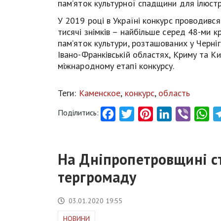
пам’яток культурної спадщини для ілюстру
У 2019 році в Україні конкурс проводивс
тисячі знімків – найбільше серед 48-ми к
пам’яток культури, розташованих у Чернігі
Івано-Франківській областях, Криму та Ки
міжнародному етапі конкурсу.
Теги:
Каменское
,
конкурс
,
область
Поділитись:
Facebook
Twitter
Pinterest
LinkedIn
Viber
Wh
На Дніпропетровщині с
тергромаду
03.01.2020 19:55
НОВИНИ