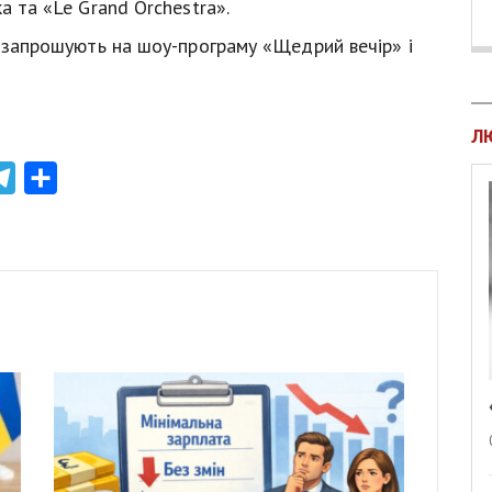
а та «Le Grand Orchestra».
та запрошують на шоу-програму «Щедрий вечір» і
Л
atsApp
Telegram
Share