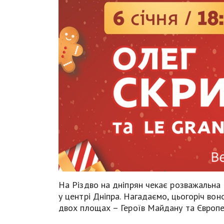
На Різдво на дніпрян чекає розважальна 
у центрі Дніпра. Нагадаємо, цьогоріч во
двох площах – Героїв Майдану та Європе