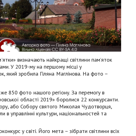
’ятки» визначають найкращі світлини пам’яток
ами. У 2019-му на першому місці у
к, який зробила Гіляна Маглінова. На фото –
же 850 фото нашого регіону. За перемогу в
ровської області 2019» боролися 22 конкурсанти.
бору, або Собору святого Миколая Чудотворця,
ли в управлінні культури, національностей та
онкурс у світі. Його мета – зібрати світлини всіх