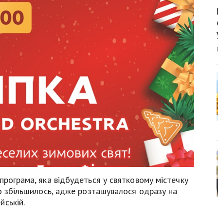
програма, яка відбудеться у святковому містечку
но збільшилось, адже розташувалося одразу на
йській.