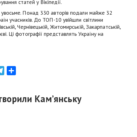
вання статей у Вікіпедії.
я увосьме. Понад 330 авторів подали майже 32
раїн учасників. До ТОП-10 увійшли світлини
вській, Чернівецькій, Житомирській, Закарпатській,
єві. Ці фотографії представлять Україну на
atsApp
Telegram
Share
творили Кам’янську