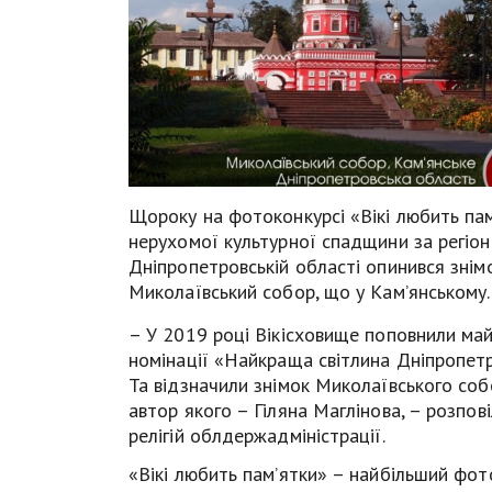
Щороку на фотоконкурсі «Вікі любить пам
нерухомої культурної спадщини за регіон
Дніпропетровській області опинився знімо
Миколаївський собор, що у Кам’янському.
– У 2019 році Вікісховище поповнили май
номінації «Найкраща світлина Дніпропет
Та відзначили знімок Миколаївського со
автор якого – Гіляна Маглінова, – розпові
релігій облдержадміністрації.
«Вікі любить пам’ятки» – найбільший фоток