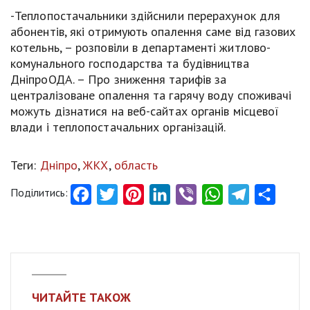
-Теплопостачальники здійснили перерахунок для
абонентів, які отримують опалення саме від газових
котельнь, – розповіли в департаменті житлово-
комунального господарства та будівництва
ДніпроОДА. – Про зниження тарифів за
централізоване опалення та гарячу воду споживачі
можуть дізнатися на веб-сайтах органів місцевої
влади і теплопостачальних організацій.
Теги:
Дніпро
,
ЖКХ
,
область
Поділитись:
Facebook
Twitter
Pinterest
LinkedIn
Viber
WhatsApp
Telegram
Share
ЧИТАЙТЕ ТАКОЖ