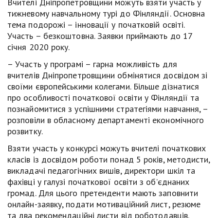
Вчителі Дніпропетровщини можуть взяти участь у
тижневому навчальному турі до Фінляндії. Основна
тема подорожі – інновації у початковій освіті.
Участь – безкоштовна. Заявки приймають до 17
січня 2020 року.
– Участь у програмі – гарна можливість для
вчителів Дніпропетровщини обмінятися досвідом зі
своїми європейськими колегами. Більше дізнатися
про особливості початкової освіти у Фінляндії та
познайомитися з успішними стратегіями навчання, –
розповіли в обласному департаменті економічного
розвитку.
Взяти участь у конкурсі можуть вчителі початкових
класів із досвідом роботи понад 5 років, методисти,
викладачі педагогічних вишів, директори шкіл та
фахівці у галузі початкової освіти з об’єднаних
громад. Для цього претенденти мають заповнити
онлайн-заявку, подати мотиваційний лист, резюме
та два рекомендаційні листи від роботодавців.