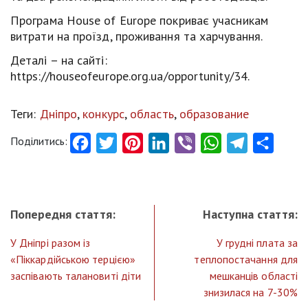
Програма House of Europe покриває учасникам
витрати на проїзд, проживання та харчування.
Деталі – на сайті:
https://houseofeurope.org.ua/opportunity/34.
Теги:
Дніпро
,
конкурс
,
область
,
образование
Поділитись:
Facebook
Twitter
Pinterest
LinkedIn
Viber
WhatsApp
Telegram
Share
Попередня стаття:
Наступна стаття:
У Дніпрі разом із
У грудні плата за
«Піккардійською терцією»
теплопостачання для
заспівають талановиті діти
мешканців області
знизилася на 7-30%