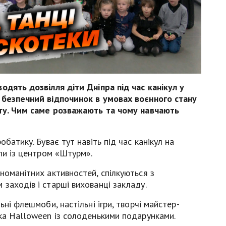
одять дозвілля діти Дніпра під час канікул у
 безпечний відпочинок в умовах воєнного стану
сту. Чим саме розважають та чому навчають
батику. Буває тут навіть під час канікул на
ули із центром «Штурм».
номанітних активностей, спілкуються з
заходів і старші вихованці закладу.
ьні флешмоби, настільні ігри, творчі майстер-
рка Halloween із солоденькими подарунками.