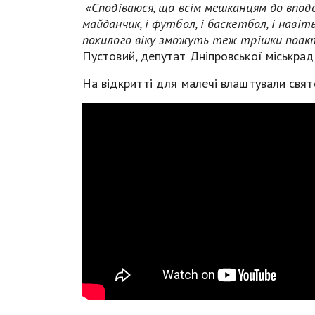
«Сподіваюся, що всім мешканцям до вподо
майданчик, і футбол, і баскетбол, і наві
похилого віку зможуть теж трішки поакт
Пустовий, депутат Дніпровської міськрад
На відкритті для малечі влаштували свят