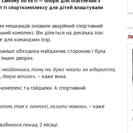
 самому об’єкті — опори для освітлення з
итті спорткомплексу для дітей влаштували
ми мешканців оновили аварійний спортивний
ний комплекс. Він ділиться на декілька зон:
Л
е для командних ігор.
, раніше обходила майданчик стороною і була
 інших дворах.
є майданчика, тому ми дуже чекали на відкриття,
 дякую велике»,
– каже вона.
 комплекс та гойдалки. А спортивний
ртом, там є гантелі, лазити можна»,
– каже
добилося понад 2 місяці.