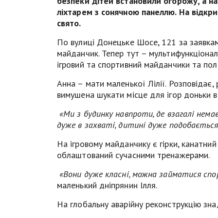
безпеки дітей встановили огорожу, а на
ліхтарем з сонячною панеллю. На відкр
свято.
По вулиці Донецьке Шосе, 121 за заявка
майданчик. Тепер тут – мультифункціональ
ігровий та спортивний майданчики та пол
Анна – мати маленької Лілії. Розповідає
вимушена шукати місце для ігор доньки в
«Ми з будинку навпроти, де взагалі нема
дуже в захваті, дитині дуже подобається,
На ігровому майданчику є гірки, канатний
облаштований сучасними тренажерами.
«Вони дуже класні, можна займатися спо
маленький дніпрянин Ілля.
На глобальну аварійну реконструкцію зна