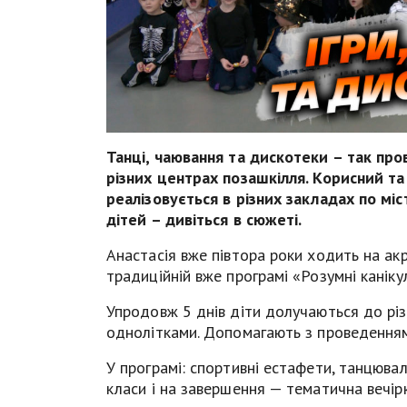
Танці, чаювання та дискотеки – так пров
різних центрах позашкілля. Корисний та
реалізовується в різних закладах по мі
дітей – дивіться в сюжеті.
Анастасія вже півтора роки ходить на акро
традиційній вже програмі «Розумні канік
Упродовж 5 днів діти долучаються до різ
однолітками. Допомагають з проведенням 
У програмі: спортивні естафети, танцювал
класи і на завершення — тематична вечі