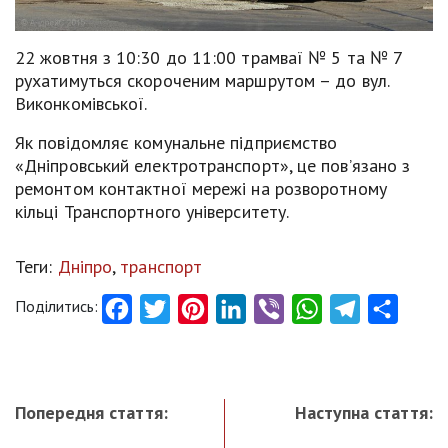
22 жовтня з 10:30 до 11:00 трамваї № 5 та № 7
рухатимуться скороченим маршрутом – до вул.
Виконкомівської.
Як повідомляє комунальне підприємство
«Дніпровський електротранспорт», це пов’язано з
ремонтом контактної мережі на розворотному
кільці Транспортного університету.
Теги:
Дніпро
,
транспорт
Поділитись:
Facebook
Twitter
Pinterest
LinkedIn
Viber
WhatsApp
Telegram
Share
Попередня стаття:
Наступна стаття: