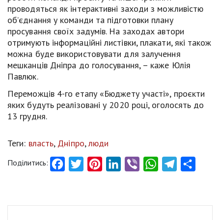
проводяться як інтерактивні заходи з можливістю
об’єднання у команди та підготовки плану
просування своїх задумів. На заходах автори
отримують інформаційні листівки, плакати, які також
можна буде використовувати для залучення
мешканців Дніпра до голосування, – каже Юлія
Павлюк.
Переможців 4-го етапу «Бюджету участі», проєкти
яких будуть реалізовані у 2020 році, оголосять до
13 грудня.
Теги:
власть
,
Дніпро
,
люди
Поділитись:
Facebook
Twitter
Pinterest
LinkedIn
Viber
WhatsApp
Telegram
Share