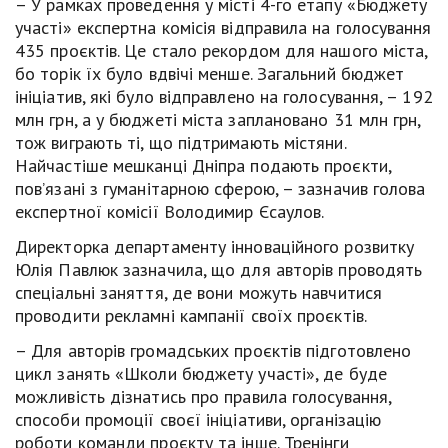
– У рамках проведення у місті 4-го етапу «Бюджету
участі» експертна комісія відправила на голосування
435 проєктів. Це стало рекордом для нашого міста,
бо торік їх було вдвічі менше. Загальний бюджет
ініціатив, які було відправлено на голосування, – 192
млн грн, а у бюджеті міста заплановано 31 млн грн,
тож виграють ті, що підтримають містяни.
Найчастіше мешканці Дніпра подають проєкти,
пов’язані з гуманітарною сферою, – зазначив голова
експертної комісії Володимир Єсаулов.
Директорка департаменту інноваційного розвитку
Юлія Павлюк зазначила, що для авторів проводять
спеціальні заняття, де вони можуть навчитися
проводити рекламні кампанії своїх проєктів.
– Для авторів громадських проєктів підготовлено
цикл занять «Школи бюджету участі», де буде
можливість дізнатись про правила голосування,
способи промоції своєї ініціативи, організацію
роботи команди проєкту та інше. Тренінги