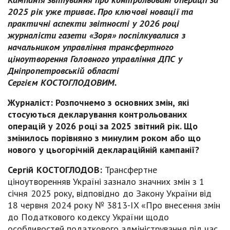
2025 рік уже триває. Про ключові новації та
практичні аспекти звітності у 2026 році
журналісти газети «Зоря» поспілкувалися з
начальником управління трансфертного
ціноутворення Головного управління ДПС у
Дніпропетровській області
Сергієм КОСТОГЛОДОВИМ.
Журналіст:
Розпочнемо з основних змін, які
стосуються декларування контрольованих
операцій у 2026 році за 2025 звітний рік. Що
змінилось порівняно з минулим роком або що
нового у цьогорічній деклараційній кампанії?
Сергій КОСТОГЛОДОВ:
Трансфертне
ціноутворенняв Україні зазнало значних змін з 1
січня 2025 року, відповідно до Закону України від
18 червня 2024 року № 3813-IX «Про внесення змін
до Податкового кодексу України щодо
особливостей податкового адміністрування під час