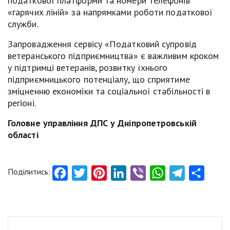
податкової платформи та номери телефонів
«гарячих ліній» за напрямками роботи податкової
служби.
Запровадження сервісу «Податковий супровід
ветеранського підприємництва» є важливим кроком
у підтримці ветеранів, розвитку їхнього
підприємницького потенціалу, що сприятиме
зміцненню економіки та соціальної стабільності в
регіоні.
Головне управління ДПС у Дніпропетровській
області
Поділитись:
Facebook
Twitter
Pinterest
LinkedIn
Viber
WhatsApp
Telegram
Share