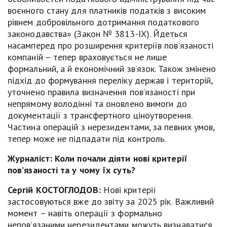
воєнного стану для платників податків з високим
рівнем добровільного дотримання податкового
законодавства» (Закон № 3813-IX). Йдеться
насамперед про розширення критеріїв пов’язаності
компаній – тепер враховується не лише
формальний, а й економічний зв’язок. Також змінено
підхід до формування переліку держав і територій,
уточнено правила визначення пов’язаності при
непрямому володінні та оновлено вимоги до
документації з трансфертного ціноутворення.
Частина операцій з нерезидентами, за певних умов,
тепер може не підпадати під контроль.
Журналіст:
Коли почали діяти нові критерії
пов’язаності та у чому їх суть
?
Сергій КОСТОГЛОДОВ:
Нові критерії
застосовуються вже до звіту за 2025 рік. Важливий
момент – навіть операції з формально
непов’язаними нерезидентами можуть визнаватися