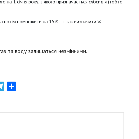
го на 1 січня року, з якого призначається субсидія (тобто
 а потім помножити на 15% – і так визначити %
 газ та воду залишаться незмінними.
atsApp
Telegram
Share