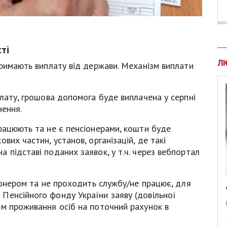
ті
Л
тримають виплату від держави. Механізм виплати
плату, грошова допомога буде виплачена у серпні
нення.
рацюють та не є пенсіонерами, кошти буде
вих частин, установ, організацій, де такі
 підставі поданих заявок, у т.ч. через вебпортал
сіонером та не проходить службу/не працює, для
Пенсійного фонду України заяву (довільної
ем проживання осіб на поточний рахунок в