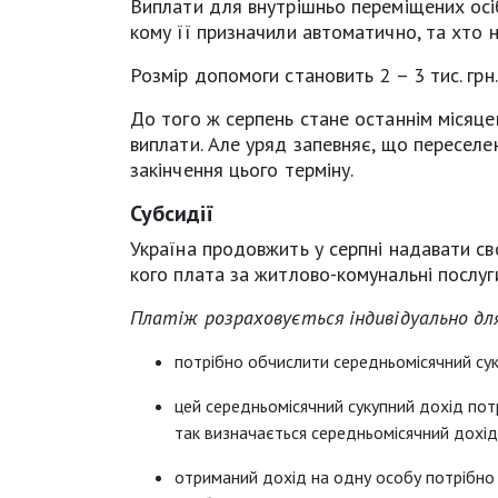
Виплати для внутрішньо переміщених осіб
кому її призначили автоматично, та хто 
Розмір допомоги становить 2 – 3 тис. грн.
До того ж серпень стане останнім місяце
виплати. Але уряд запевняє, що переселе
закінчення цього терміну.
Субсидії
Україна продовжить у серпні надавати сво
кого плата за житлово-комунальні послуг
Платіж розраховується індивідуально для к
потрібно обчислити середньомісячний су
цей середньомісячний сукупний дохід пот
так визначається середньомісячний дохід
отриманий дохід на одну особу потрібно 