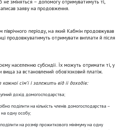
 не зміняться – допомогу отримуватимуть ті,
написав заяву на продовження.
м піврічного періоду, на який Кабмін продовжував
нці продовжуватимуть отримувати виплати й після
єму населенню субсидії. Їх можуть отримати ті, у
и вища за встановлений обов’язковий платіж.
ожної сім’ї і залежить від її доходів:
купний дохід домогосподарства;
рібно поділити на кількість членів домогосподарства –
 на одну особу;
поділити на розмір прожиткового мінімуму на одну