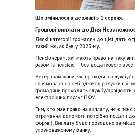
Що змінилося в державі з 1 серпня.
Грошові виплати до Дня Незалежнос
Деякі категорії громадян до цієї дати о
такий же, як був у 2023-му.
Пенсіонерам, які мають право на таку ви
разом із пенсією – без додаткового звер
Ветеранам війни, які проходять службу/п
спрямовано на небюджетні рахунки військо
громадяни проходять службу/працюють, на
електронних послуг ПФУ.
Тим, хто має право на виплату, не є пен
отримання допомоги потрібно подати до 
форми). Виплату буде проведено за місц
уповноваженому банку.