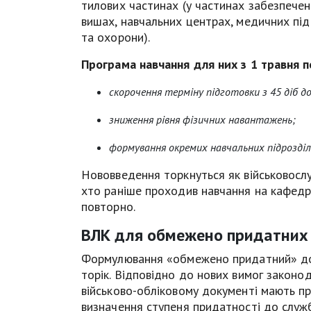
тилових частинах (у частинах забезпеченн
вишах, навчальних центрах, медичних підр
та охорони).
Програма навчання для них з 1 травня 
скорочення терміну підготовки з 45 діб до
зниження рівня фізичних навантажень;
формування окремих навчальних підрозділі
Нововведення торкнуться як військовослуж
хто раніше проходив навчання на кафедра
повторно.
ВЛК для обмежено придатних
Формулювання «обмежено придатний» до в
торік. Відповідно до нових вимог законод
військово-обліковому документі мають пр
визначення ступеня придатності до служ