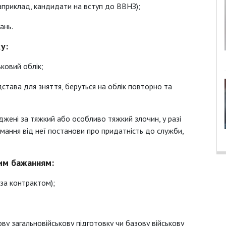
априклад, кандидати на вступ до ВВНЗ);
ань.
у:
ьковий облік;
ідстава для зняття, беруться на облік повторно та
суджені за тяжкий або особливо тяжкий злочин, у разі
ання від неї постанови про придатність до служби,
ним бажанням:
 за контрактом);
ову загальновійськову підготовку чи базову військову