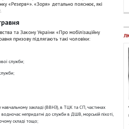
унку «Резерв+». «Зоря» детально пояснює, які
.
травня
вства та Закону України «Про мобілізаційну
Л
равня призову підлягають такі чоловіки:
ової служби;
служби;
 навчальному закладі (ВВНЗ), в ТЦК та СП, частинах
ле водночас непридатні до служби в ДШВ, морській піхоті,
ючому складі тощо;