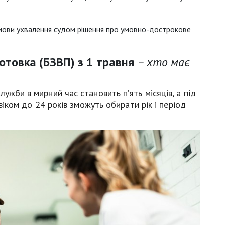
 умови ухвалення судом рішення про умовно-дострокове
отовка (БЗВП) з 1 травня
– хто має
ужби в мирний час становить пʼять місяців, а під
 віком до 24 років зможуть обирати рік і період