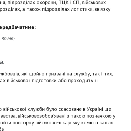
я, підрозділах охорони, ТЦК і СП, військових
озділах, а також підрозділах логістики, зв’язку
передбачатиме:
 30 діб;
в.
бовців, які щойно призвані на службу, так і тих,
х військової підготовки або проходить її
ійськової служби було скасоване в Україні ще
авства, військовозобов’язані з такою позначкою у
ойти повторну військово-лікарську комісію задля
би.