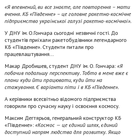
«Я впевнений, ви все знаєте, але повторення – мати
вчення. КБ «Південне» – це головне ракетно-космічне
підприємство української галузі ракетно-космічної».
У ДНУ ім. О.Гончара сьогодні незвичні гості. До
студентів приїхали ракетобудівники легендарного
КБ «Південне». Студенти питали про
працевлаштування…
Макар Дробишев, студент ДНУ ім. О. Гончара:
«Я
побачив подальшу перспективу. Тобто в мене вже є
плани куди йти працювати, куди йти на
стажування. Є варіанти піти і в КБ «Південне».
А керівники всесвітньо відомого підприємства
говорили про сучасну науку і освоєння космосу.
Максим Дегтярьов, генеральний конструктор КБ
«Південне»:
«Космос — це єдиний шлях, єдиний
доступний напрям людства для розвитку. Якщо