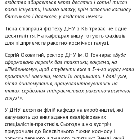
людство збирається через десятки і сотні тисяч
років існувати, іншого шляху, крім освоєння космосу
ближнього і далекого, у людства немає».
Тісна співпраця фізтеху ДНУ з КБ триває не одне
десятиліття. На кафедрах вишу готують фахівців
для підприємств ракетно-космічної галузі.
Сергій Оковитий, ректор ДНУ ім. О. Гончара:
«Буде
сформовано перелік баз практики, зокрема, на
«Південному», щоб студенти вже з 3-4-го курсу мали
практичні навички, могли їх отримати. І далі уже,
після дипломування, працевлаштовуватись на
таких серйозних підприємствах ракетно-космічної
галузі».
У ДНУ десятки філій кафедр на виробництві, які
залучають до викладання кваліфікованих
спеціалістів-практиків. Сьогоднішню зустріч
приурочили до Всесвітнього тижня космосу і
запуску першого штучного супутника Землі, який