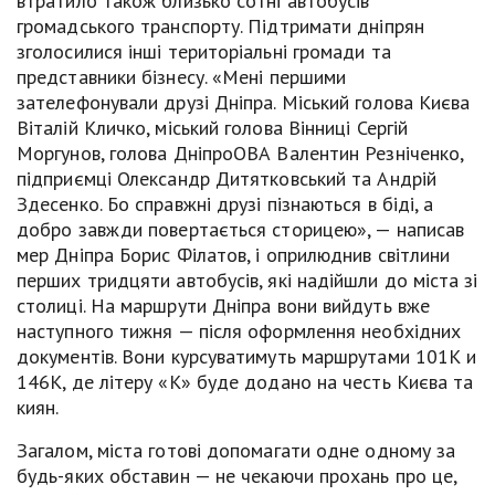
втратило також близько сотні автобусів
громадського транспорту. Підтримати дніпрян
зголосилися інші територіальні громади та
представники бізнесу. «Мені першими
зателефонували друзі Дніпра. Міський голова Києва
Віталій Кличко, міський голова Вінниці Сергій
Моргунов, голова ДніпроОВА Валентин Резніченко,
підприємці Олександр Дитятковський та Андрій
Здесенко. Бо справжні друзі пізнаються в біді, а
добро завжди повертається сторицею», — написав
мер Дніпра Борис Філатов, і оприлюднив світлини
перших тридцяти автобусів, які надійшли до міста зі
столиці. На маршрути Дніпра вони вийдуть вже
наступного тижня — після оформлення необхідних
документів. Вони курсуватимуть маршрутами 101К и
146К, де літеру «К» буде додано на честь Києва та
киян.
Загалом, міста готові допомагати одне одному за
будь-яких обставин — не чекаючи прохань про це,