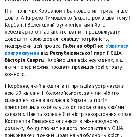
Пінг-понг між Корбаном і Банковою міг тривати ще
довго. А Кирило Тимошенко (всього років два тому і
Корбан, і Зеленський були клієнтами його
небездарного піар агентства) міг продовжувати
доводити свою дедалі слабшу потрібність,
модеруючи цей процес.
Якби на обрії не
з’явилася
конгресвумен
від Республіканської партії США
Вікторія Спартц.
Клеймо для всіх неугодних, під
яким тепер можна продати президентові страту
кожного.
І Корбана, який в один із її приїздів зустрічався з
нею 30 хвилин. І Коломойського, за чиїм нібито
сценарієм вона з’явилася в Україні, а потім
приголомшила охололу до олігарха владу своїми
заявами. Навіть колишній міністр закордонних справ
Костянтин Грищенко опинився в міжнародному
розшуку, бо дипломат нашого посольства у США,
прикриваючи тонкий шрам на улюбленому кріслі,