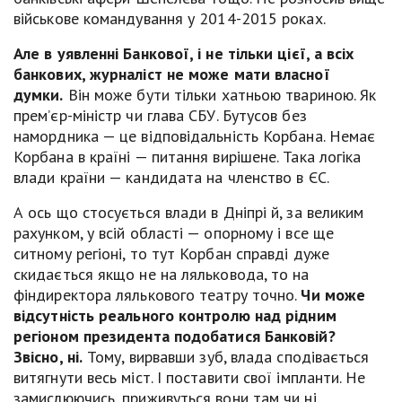
військове командування у 2014-2015 роках.
Але
в уявленні Банкової, і не тільки цієї, а всіх
банкових, журналіст не може мати власної
думки.
Він може бути тільки хатньою твариною. Як
прем’єр-міністр чи глава СБУ. Бутусов без
намордника — це відповідальність Корбана. Немає
Корбана в країні — питання вирішене. Така логіка
влади країни — кандидата на членство в ЄС.
А ось що стосується влади в Дніпрі й, за великим
рахунком, у всій області — опорному і все ще
ситному регіоні, то тут Корбан справді дуже
скидається якщо не на ляльковода, то на
фіндиректора лялькового театру точно.
Чи може
відсутність реального контролю над рідним
регіоном президента подобатися Банковій?
Звісно, ні.
Тому, вирвавши зуб, влада сподівається
витягнути весь міст. І поставити свої імпланти. Не
замислюючись, приживуться вони там чи ні.