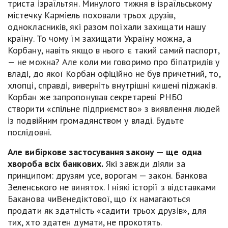
триста ізраїльтян. Минулого тижня в ізраїльському
містечку Карміель поховали трьох друзів,
однокласників, які разом поїхали захищати нашу
країну. То чому їм захищати Україну можна, а
Корбану, навіть якщо в нього є такий самий паспорт,
— не можна? Але коли ми говоримо про біпатридів у
владі, до якої Корбан офіційно не був причетний, то,
хлопці, справді, виверніть внутрішні кишені піджаків.
Корбан же запропонував секретареві РНБО
створити «спільне підприємство» з виявлення людей
із подвійним громадянством у владі. Будьте
послідовні.
Але
вибіркове застосування закону — ще одна
хвороба всіх банкових.
Які завжди діяли за
принципом: друзям усе, ворогам — закон. Банкова
Зеленського не виняток. І ніякі історії з відставками
Баканова чиВенедіктової, що їх намагаються
продати як здатність «садити трьох друзів», для
тих, хто здатен думати, не прокотять.