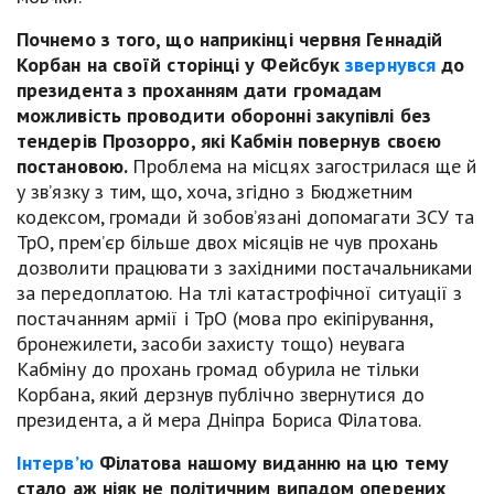
Почнемо з того, що наприкінці червня Геннадій
Корбан на своїй сторінці у Фейсбук
звернувся
до
президента з проханням дати громадам
можливість проводити оборонні закупівлі без
тендерів Прозорро, які Кабмін повернув своєю
постановою.
Проблема на місцях загострилася ще й
у зв’язку з тим, що, хоча, згідно з Бюджетним
кодексом, громади й зобов’язані допомагати ЗСУ та
ТрО, прем’єр більше двох місяців не чув прохань
дозволити працювати з західними постачальниками
за передоплатою. На тлі катастрофічної ситуації з
постачанням армії і ТрО (мова про екіпірування,
бронежилети, засоби захисту тощо) неувага
Кабміну до прохань громад обурила не тільки
Корбана, який дерзнув публічно звернутися до
президента, а й мера Дніпра Бориса Філатова.
Інтерв’ю
Філатова нашому виданню на цю тему
стало аж ніяк не політичним випадом оперених