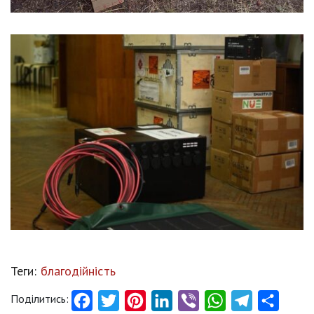
Теги:
благодійність
Поділитись:
Facebook
Twitter
Pinterest
LinkedIn
Viber
WhatsApp
Telegram
Share