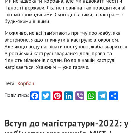
Ми не адвокати Корбана, але ми адвокати честі й
гідності держави. Яка не повинна так поводитися зі
своїми громадянами. Сьогодні з цими, а завтра — з
будь-якими іншими.
Можливо, не всі пам’ятають притчу про жабу, яка
вистрибне, якщо її кинути в каструлю з окропом.
Але якщо воду нагрівати поступово, жаба звариться.
У російській каструлі зварилися долі, права та
гідність мільйонів людей. Вода в нашій каструлі
нагрівається. Уважним — уже гаряче.
Теги:
Корбан
Поділитись:
Facebook
Twitter
Pinterest
LinkedIn
Viber
WhatsApp
Telegram
Share
Вступ до магістратури-2022: у