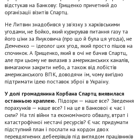
відстукав на Банкову: Грищенко причетний до
організації візитів Спартц.
Не Литвин знадобився у зв’язку з харківськими
угодами, не Бойко, який курирував питання газу та
його ціни за Януковича (про що й була ця угода), не
Демченко — ідеолог цих угод, який просто пішов на
спочинок. А Грищенко, який в очі не бачив Спартц,
але при цьому не вилазив з американських каналів,
вимагаючи закрити небо, а також від лобістів
американського ВПК, доводячи їм, чому вигідно
підтримати ідею поставок зброї в Україну.
У долі громадянина Корбана Спартц виявилася
останньою краплею.
Підозри — наше все? Зведення
порахунків — наше все? І на це в Банкової є час і
сили? На тлі війни та економічного обвалу, втрат і
катастрофічної нестачі ресурсів? Є час придумати
підступний план і послати на кордон двох
перевдягнених дебеерівців під виглядом працівників