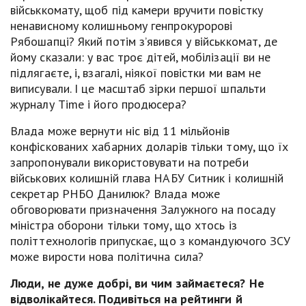
військкомату, щоб під камери вручити повістку
ненависному колишньому генпрокуророві
Рябошапці? Який потім з’явився у військкомат, де
йому сказали: у вас троє дітей, мобілізації ви не
підлягаєте, і, взагалі, ніякої повістки ми вам не
виписували. І це масштаб зірки першої шпальти
журналу Time і його продюсера?
Влада може вернути ніс від 11 мільйонів
конфіскованих хабарних доларів тільки тому, що їх
запропонували використовувати на потреби
військових колишній глава НАБУ Ситник і колишній
секретар РНБО Данилюк? Влада може
обговорювати призначення Залужного на посаду
міністра оборони тільки тому, що хтось із
політтехнологів припускає, що з командуючого ЗСУ
може вирости нова політична сила?
Люди, не дуже добрі, ви чим займаєтеся? Не
відволікайтеся. Подивіться на рейтинги й