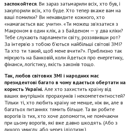
заспокойтеся
. Ви зараз затьмарили всіх, хто був, і
закупорили всіх, хто буде. Хто тепер вкаже вам на
ваші помилки? Ви ненавидите кожного, хто
«намагається вас учити». «Ти можеш зв’язатися з
Макроном в один клік, а з Байденом — у два кліки?
Тебе слухають парламенти світу, роззявивши рот?
За інтерв’ю з тобою б’ються найбільші світові ЗМІ?
Та хто ти такий, щоб мене вчити?». Приблизно так
міркують на Банковій, коли йдеться про енергетику,
фінанси, логістику, якість законів тощо.
Так, любов світових ЗМІ і народних мас
президентові багато в чому вдається обертати на
користь Україні.
Але хто захистить країну від
ваших внутрішніх прорахунків і некомпетентностей?
Тільки ті, хто любить країну не менше, ніж ви, але в
багатьох питаннях тямить більше. Та ви робите
ворогів із тих, хто хоче допомогти, не помічаючи
при цьому ворогів, які вже давно шкодять. (Або з
лихого умислу, або через ідіотизм.)