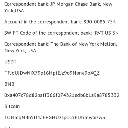
Correspondent bank: JP Morgan Chase Bank, New
York,USA
Account in the correspondent bank: 890-0085-754
SWIFT Code of the correspondent bank: IRVT US 3N
Correspondent bank: The Bank of New York Mellon,
New York, USA
USDT
TFJoUJDwNiX79p16HptEJz9o9Nona9oXQZ
BNB
0xa407c78d82baff366f074321edb6b1a9a8785332
Bitcoin
1QHmqN4h5D4aFPGHUzspQ2rEDfrmwaizw3