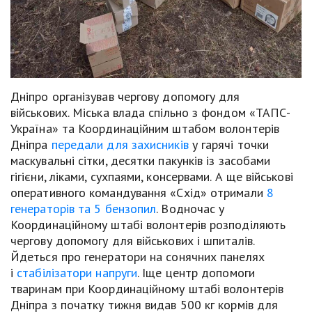
Дніпро організував чергову допомогу для
військових. Міська влада спільно з фондом «ТАПС-
Україна» та Координаційним штабом волонтерів
Дніпра
передали для захисників
у гарячі точки
маскувальні сітки, десятки пакунків із засобами
гігієни, ліками, сухпаями, консервами. А ще військові
оперативного командування «Схід» отримали
8
генераторів та 5 бензопил
. Водночас у
Координаційному штабі волонтерів розподіляють
чергову допомогу для військових і шпиталів.
Йдеться про генератори на сонячних панелях
і
стабілізатори напруги
. Іще центр допомоги
тваринам при Координаційному штабі волонтерів
Дніпра з початку тижня видав 500 кг кормів для