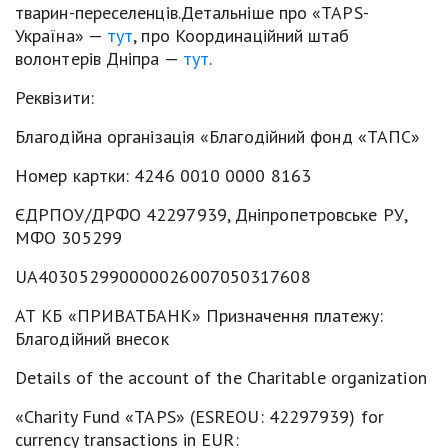
тварин-переселенців.Детальніше про «TAPS-
Україна» —
тут
, про Координаційний штаб
волонтерів Дніпра —
тут
.
Реквізити:
Благодійна організація «Благодійний фонд «ТАПС»
Номер картки: 4246 0010 0000 8163
ЄДРПОУ/ДРФО 42297939, Дніпропетровське РУ,
МФО 305299
UA403052990000026007050317608
АТ КБ «ПРИВАТБАНК» Призначення платежу:
Благодійний внесок
Details of the account of the Charitable organization
«Charity Fund «TAPS» (ESREOU: 42297939) for
currency transactions in EUR: