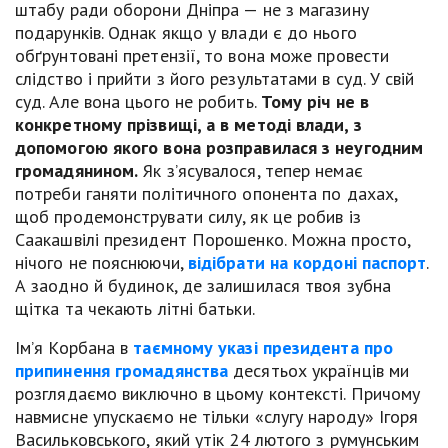
штабу ради оборони Дніпра — не з магазину
подарунків. Однак якщо у влади є до нього
обґрунтовані претензії, то вона може провести
слідство і прийти з його результатами в суд. У свій
суд. Але вона цього не робить.
Тому річ не в
конкретному прізвищі, а в методі влади, з
допомогою якого вона розправилася з неугодним
громадянином.
Як з’ясувалося, тепер немає
потреби ганяти політичного опонента по дахах,
щоб продемонструвати силу, як це робив із
Саакашвілі президент Порошенко. Можна просто,
нічого не пояснюючи,
відібрати на кордоні паспорт
.
А заодно й будинок, де залишилася твоя зубна
щітка та чекають літні батьки.
Ім’я Корбана в
таємному указі президента про
припинення громадянства
десятьох українців ми
розглядаємо виключно в цьому контексті. Причому
навмисне упускаємо не тільки «слугу народу» Ігоря
Васильковського, який утік 24 лютого з румунським