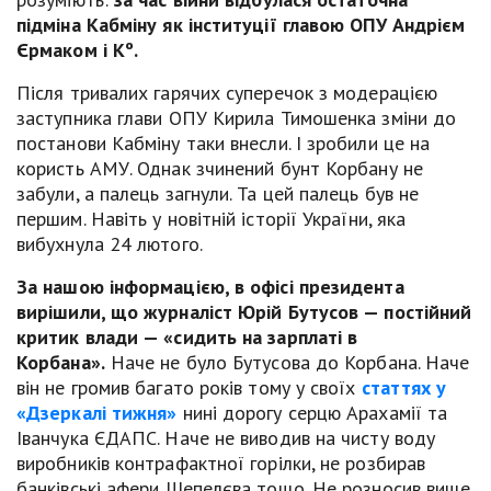
підміна Кабміну як інституції главою ОПУ Андрієм
Єрмаком і Кº.
Після тривалих гарячих суперечок з модерацією
заступника глави ОПУ Кирила Тимошенка зміни до
постанови Кабміну таки внесли. І зробили це на
користь АМУ. Однак зчинений бунт Корбану не
забули, а палець загнули. Та цей палець був не
першим. Навіть у новітній історії України, яка
вибухнула 24 лютого.
За нашою інформацією, в офісі президента
вирішили, що журналіст Юрій Бутусов — постійний
критик влади — «сидить на зарплаті в
Корбана».
Наче не було Бутусова до Корбана. Наче
він не громив багато років тому у своїх
статтях у
«Дзеркалі тижня»
нині дорогу серцю Арахамії та
Іванчука ЄДАПС. Наче не виводив на чисту воду
виробників контрафактної горілки, не розбирав
банківські афери Шепелєва тощо. Не розносив вище