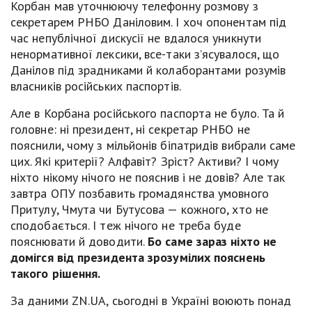
Корбан мав уточнюючу телефонну розмову з
секретарем РНБО Даніловим. І хоч опонентам під
час непублічної дискусії не вдалося уникнути
ненормативної лексики, все-таки з’ясувалося, що
Данілов під зрадниками й колаборантами розумів
власників російських паспортів.
Але в Корбана російського паспорта не було. Та й
головне: ні президент, ні секретар РНБО не
пояснили, чому з мільйонів біпатридів вибрали саме
цих. Які критерії? Алфавіт? Зріст? Активи? І чому
ніхто нікому нічого не пояснив і не довів? Але так
завтра ОПУ позбавить громадянства умовного
Притулу, Чмута чи Бутусова — кожного, хто не
сподобається. І теж нічого не треба буде
пояснювати й доводити.
Бо саме зараз ніхто не
домігся від президента зрозумілих пояснень
такого рішення.
За даними ZN.UA, сьогодні в Україні воюють понад