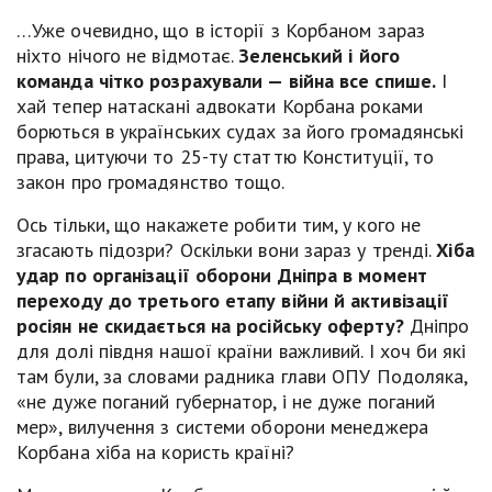
…Уже очевидно, що в історії з Корбаном зараз
ніхто нічого не відмотає.
Зеленський і його
команда чітко розрахували — війна все спише.
І
хай тепер натаскані адвокати Корбана роками
борються в українських судах за його громадянські
права, цитуючи то 25-ту статтю Конституції, то
закон про громадянство тощо.
Ось тільки, що накажете робити тим, у кого не
згасають підозри? Оскільки вони зараз у тренді.
Хіба
удар по організації оборони Дніпра в момент
переходу до третього етапу війни й активізації
росіян не скидається на російську оферту?
Дніпро
для долі півдня нашої країни важливий. І хоч би які
там були, за словами радника глави ОПУ Подоляка,
«не дуже поганий губернатор, і не дуже поганий
мер», вилучення з системи оборони менеджера
Корбана хіба на користь країні?