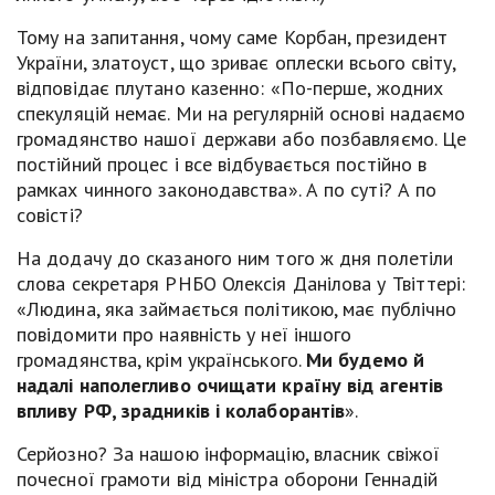
Тому на запитання, чому саме Корбан, президент
України, златоуст, що зриває оплески всього світу,
відповідає плутано казенно: «По-перше, жодних
спекуляцій немає. Ми на регулярній основі надаємо
громадянство нашої держави або позбавляємо. Це
постійний процес і все відбувається постійно в
рамках чинного законодавства». А по суті? А по
совісті?
На додачу до сказаного ним того ж дня полетіли
слова секретаря РНБО Олексія Данілова у Твіттері:
«Людина, яка займається політикою, має публічно
повідомити про наявність у неї іншого
громадянства, крім українського.
Ми будемо й
надалі наполегливо очищати країну від агентів
впливу РФ, зрадників і колаборантів
».
Серйозно? За нашою інформацію, власник свіжої
почесної грамоти від міністра оборони Геннадій