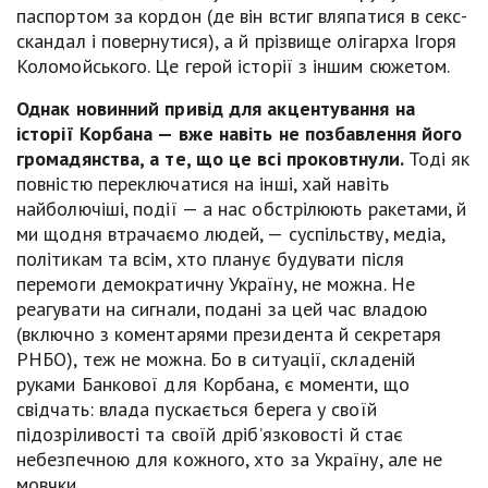
паспортом за кордон (де він встиг вляпатися в секс-
скандал і повернутися), а й прізвище олігарха Ігоря
Коломойського. Це герой історії з іншим сюжетом.
Однак новинний привід для акцентування на
історії Корбана — вже навіть не позбавлення його
громадянства, а те, що це всі проковтнули.
Тоді як
повністю переключатися на інші, хай навіть
найболючіші, події — а нас обстрілюють ракетами, й
ми щодня втрачаємо людей, — суспільству, медіа,
політикам та всім, хто планує будувати після
перемоги демократичну Україну, не можна. Не
реагувати на сигнали, подані за цей час владою
(включно з коментарями президента й секретаря
РНБО), теж не можна. Бо в ситуації, складеній
руками Банкової для Корбана, є моменти, що
свідчать: влада пускається берега у своїй
підозріливості та своїй дріб’язковості й стає
небезпечною для кожного, хто за Україну, але не
мовчки.