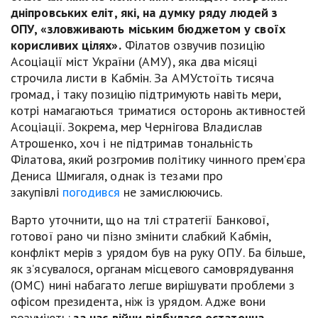
дніпровських еліт, які, на думку ряду людей з
ОПУ, «зловживають міським бюджетом у своїх
корисливих цілях».
Філатов озвучив позицію
Асоціації міст України (АМУ), яка два місяці
строчила листи в Кабмін. За АМУстоїть тисяча
громад, і таку позицію підтримують навіть мери,
котрі намагаються триматися осторонь активностей
Асоціації. Зокрема, мер Чернігова Владислав
Атрошенко, хоч і не підтримав тональність
Філатова, який розгромив політику чинного прем’єра
Дениса Шмигаля, однак із тезами про
закупівлі
погодився
не замислюючись.
Варто уточнити, що на тлі стратегії Банкової,
готової рано чи пізно змінити слабкий Кабмін,
конфлікт мерів з урядом був на руку ОПУ. Ба більше,
як з’ясувалося, органам місцевого самоврядування
(ОМС) нині набагато легше вирішувати проблеми з
офісом президента, ніж із урядом. Адже вони
розуміють:
за час війни відбулася остаточна