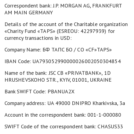
Correspondent bank: J.P. MORGAN AG, FRANKFURT
AM MAIN GERMANY
Details of the account of the Charitable organization
«Charity Fund «TAPS» (ESREOU: 42297939) for
currency transactions in USD:
Company Name: БФ TAПC БО / CO «CF»TAPS»
IBAN Code: UA793052990000026002050304854
Name of the bank: JSC CB «PRIVATBANK», 1D
HRUSHEVSKOHO STR., KYIV, 01001, UKRAINE
Bank SWIFT Code: PBANUA2X
Company address: UA 49000 DNIPRO Kharkivska, 3a
Account in the correspondent bank: 001-1-000080
SWIFT Code of the correspondent bank: CHASUS33