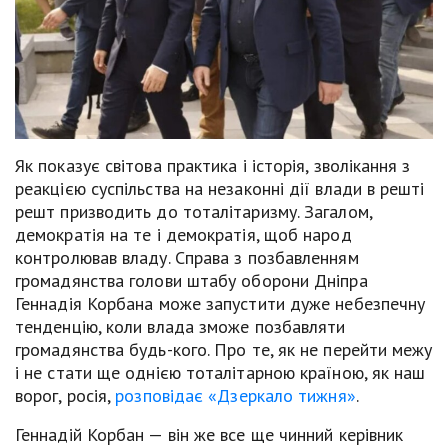
Як показує світова практика і історія, зволікання з
реакцією суспільства на незаконні дії влади в решті
решт призводить до тоталітаризму. Загалом,
демократія на те і демократія, щоб народ
контролював владу. Справа з позбавленням
громадянства голови штабу оборони Дніпра
Геннадія Корбана може запустити дуже небезпечну
тенденцію, коли влада зможе позбавляти
громадянства будь-кого. Про те, як не перейти межу
і не стати ще однією тоталітарною країною, як наш
ворог, росія,
розповідає «Дзеркало тижня»
.
Геннадій Корбан — він же все ще чинний керівник