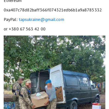
Ethereum
0xa407c78d82baff366f074321edb6b1a9a8785332
PayPal:
tapsukraine@gmail.com
or +380 67 563 42 00