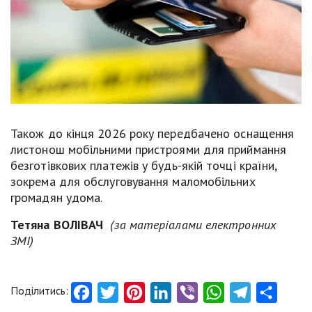
Також до кінця 2026 року передбачено оснащення
листонош мобільними пристроями для приймання
безготівкових платежів у будь-якій точці країни,
зокрема для обслуговування маломобільних
громадян удома.
Тетяна
ВОЛІВАЧ
(за матеріалами електронних
ЗМІ)
Поділитись:
Facebook
Twitter
Pinterest
LinkedIn
Viber
WhatsApp
Telegram
Share