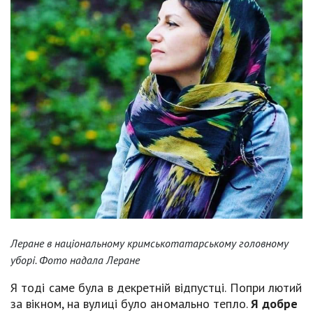
Леране в національному кримськотатарському головному
уборі. Фото надала Леране
Я тоді саме була в декретній відпустці. Попри лютий
за вікном, на вулиці було аномально тепло.
Я добре