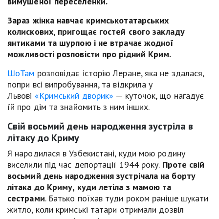
вимушеної переселенки.
Зараз жінка навчає кримськотатарських
колискових, пригощає гостей свого закладу
янтиками та шурпою і не втрачає жодної
можливості розповісти про рідний Крим.
ШоТам
розповідає історію Леране, яка не здалася,
попри всі випробування, та відкрила у
Львові
«Кримський дворик»
— куточок, що нагадує
їй про дім та знайомить з ним інших.
Свій восьмий день народження зустріла в
літаку до Криму
Я народилася в Узбекистані, куди мою родину
виселили під час депортації 1944 року.
Проте свій
восьмий день народження зустрічала на борту
літака до Криму, куди летіла з мамою та
сестрами
. Батько поїхав туди роком раніше шукати
житло, коли кримські татари отримали дозвіл