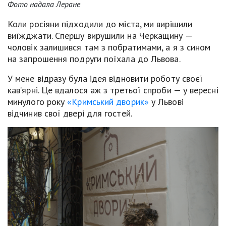
Фото надала Леране
Коли росіяни підходили до міста, ми вирішили
виїжджати. Спершу вирушили на Черкащину —
чоловік залишився там з побратимами, а я з сином
на запрошення подруги поїхала до Львова.
У мене відразу була ідея відновити роботу своєї
кавʼярні. Це вдалося аж з третьої спроби — у вересні
минулого року
«Кримський дворик»
у Львові
відчинив свої двері для гостей.