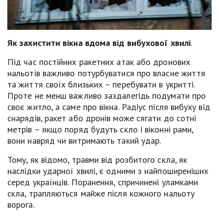
Як захистити вікна вдома від вибухової хвилі
.
Під час постійних ракетних атак або дронових
нальотів важливо потурбуватися про власне життя
та життя своїх близьких – перебувати в укритті.
Проте не менш важливо заздалегідь подумати про
своє житло, а саме про вікна. Радіус після вибуху від
снарядів, ракет або дронів може сягати до сотні
метрів – якщо поряд будуть скло і віконні рами,
вони навряд чи витримають такий удар.
Тому, як відомо, травми від розбитого скла, як
наслідки ударної хвилі, є одними з найпоширеніших
серед українців. Поранення, спричинені уламками
скла, трапляються майже після кожного нальоту
ворога.