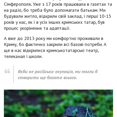
Сімферополя
.
Уже з 17 років працювала в газетах та
на радіо, бо треба було допомагати батькам. Ми
будували житло, відкрили свій заклад, і перші 10-15
років у нас, як і в усіх інших кримських татар, був
процес укорінення та адаптації.
А вже до 2013 року ми комфортно проживали в
Криму, бо фактично закрили всі базові потреби. А
ще в нас відкрилися кримськотатарські театр,
телеканал і школи.
Якби не російська окупація, ми могли б
створити ще багато всього.