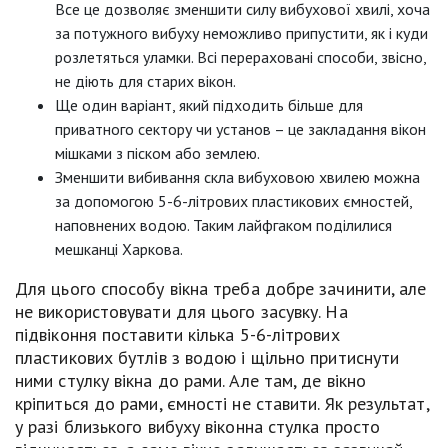
Все це дозволяє зменшити силу вибухової хвилі, хоча
за потужного вибуху неможливо припустити, як і куди
розлетяться уламки. Всі перераховані способи, звісно,
не діють для старих вікон.
Ще один варіант, який підходить більше для
приватного сектору чи установ – це закладання вікон
мішками з піском або землею.
Зменшити вибивання скла вибуховою хвилею можна
за допомогою 5-6-літрових пластикових ємностей,
наповнених водою. Таким лайфгаком поділилися
мешканці Харкова.
Для цього способу вікна треба добре зачинити, але
не використовувати для цього засувку. На
підвіконня поставити кілька 5-6-літрових
пластикових бутлів з водою і щільно притиснути
ними стулку вікна до рами. Але там, де вікно
кріпиться до рами, ємності не ставити. Як результат,
у разі близького вибуху віконна стулка просто