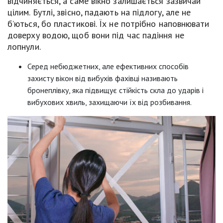
відчиняється, а саме вікно залишається зазвичай
цілим. Бутлі, звісно, ​​падають на підлогу, але не
б’ються, бо пластикові. Їх не потрібно наповнювати
доверху водою, щоб вони під час падіння не
лопнули.
Серед небюджетних, але ефективних способів
захисту вікон від вибухів фахівці називають
бронеплівку, яка підвищує стійкість скла до ударів і
вибухових хвиль, захищаючи їх від розбивання.