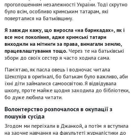
проголошенням незалежності України. Тоді скрутно
було всім, особливо кримським татарам, які
поверталися на Батьківщину.
Я завжди кажу, що виросла
«
на барикадах
»,
як і
все моє покоління, адже кримські татари
виходили на мітинги за права, вимагали землю,
працевлаштування тощо.
Через те на батьківські
збори до своїх сестер я часто ходила сама.
Пам’ятаю, як пасла овець і водночас читала
Шекспіра в оригіналі, бо батькам було важливо, аби
їхні діти займалися самоосвітою. Я відвідувала
школу, проте майже щодня заходила до бібліотеки,
бо дуже любила читати.
Волонтерство розпочалося в окупації з
пошуків сусіда
Згодом ми переїхали в Джанкой, а потім я вступила
на заочне навчання на факультеті журналістики до