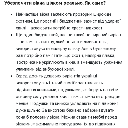
Убезпечити вікна цілком реально. Як саме?
Найчастіше вікна заклеюють прозорим широким
скотчем. Це простий і бюджетний захист від ударної
хвилі. Наклеювати потрібно хрест-навхрест.
Ще один бюджетний, але не такий поширений варіант
– це замість скотчу, який погано відмивається,
використовувати малярну плівку. Але в будь-якому
разі потрібно пам’ятати, що скотч, малярна плівка,
ізострічка не укріплюють вікна, а зменшують ураження
уламками від вибухової хвилі.
Серед досить дешевих варіантів українці
використовують і такий спосіб: заставляють
підвіконня книжками, подушками, які беруть на себе
основну силу ударної хвилі, і вміст кімнати страждає
менше. Подушки та книжки укладають на підвіконня
дуже щільно. За висотою бажано забарикадувати
хоча б половину вікна. Можна ставити меблі перед
вікнами, максимально присуваючи їх до підвіконня.