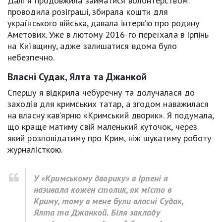
Далі я продовжила займатися волонтерством:
проводила розіграші, збирала кошти для
українського війська, давала інтерв’ю про родину
Аметових. Уже в лютому 2016-го переїхала в Ірпінь
на Київщину, адже залишатися вдома було
небезпечно.
Власні Судак, Ялта та Джанкой
Спершу я відкрила чебуречну та долучалася до
заходів для кримських татар, а згодом наважилася
на власну кав’ярню «Кримський дворик». Я подумала,
що краще матиму свій маленький куточок, через
який розповідатиму про Крим, ніж шукатиму роботу
журналісткою.
У «Кримському дворику» в Ірпені я
називала кожен столик, як місто в
Криму, тому в мене були власні Судак,
Ялта та Джанкой. Біля закладу