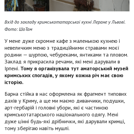
Вхід до закладу кримськотатарської кухні Леране у Львові.
Фото: ШоТам
У мене дуже скромне кафе з маленькою кухнею і
невеличким меню з традиційними стравами моєї
родини — шурпою, чебуреками, янтиками та пловом.
Заклад я прикрасила речами, які мені дарували в
Ірпені.
Тому я організувала тут аматорський музей
кримських спогадів, у якому кожна річ має свою
історію.
Барна стійка в нас оформлена як фрагмент типових
дахів у Криму, а ще ми маємо диванчики, подушки,
арт-гербарій і головні убори, які є частиною
кримськотатарського національного одягу. Мені
дуже цінні будь-які дрібнички, які дарували кримці,
тому зберігаю навіть мушлі.