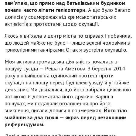
пам’ятаю, що прямо над батьківським будинком
почали часто літати гелікоптери.
А ще було багато
дописів у соцмережах від кримськотатарських
активістів з протестами щодо окупації.
Якось я виїхала в центр міста по справах і побачила,
що людей майже не було — лише зелені чоловічки з
триколірними ганчірками. Отак я зустріла окупацію.
Моя активна громадська діяльність почалася з
пошуку сусіда — Решата Аметова. 3 березня 2014
року він вийшов на одиночний протест проти
окупації на площу перед будівлею уряду й у той же
день зник. Ми дізналися, що його забрали цивільною
автівкою. Я допомагала його дружині Заріні в
пошуках, ми подавали оголошення про його
зникнення, писали дописи в соцмережах.
Його тіло
знайшли за два тижні — якраз перед незаконним
референдумом.