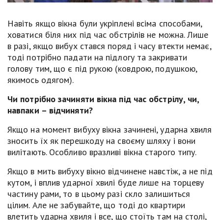
Навіть якщо вікна були укріплені всіма способами,
ховатися біля них під час обстрілів не можна. Лише
в разі, якщо вибух стався поряд і часу втекти немає,
тоді потрібно падати на підлогу та закривати
голову тим, що є під рукою (ковдрою, подушкою,
якимось одягом).
Чи потрібно зачиняти вікна під час обстрілу, чи,
навпаки – відчиняти?
Якщо на момент вибуху вікна зачинені, ударна хвиля
зносить їх як перешкоду на своєму шляху і вони
вилітають. Особливо вразливі вікна старого типу.
Якщо в мить вибуху вікно відчинене навстіж, а не під
кутом, і вплив ударної хвилі буде лише на торцеву
частину рами, то в цьому разі скло залишиться
цілим. Але не забувайте, що тоді до квартири
влетить ударна хвиля і все, що стоїть там на столі,