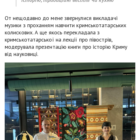
От нещодавно до мене звернулися викладачі
музики з проханням навчити кримськотатарських
колискових. А ще якось перекладала з
кримськотатарської на лекції про півострів,
модерувала презентацію книги про історію Криму
від науковиці.