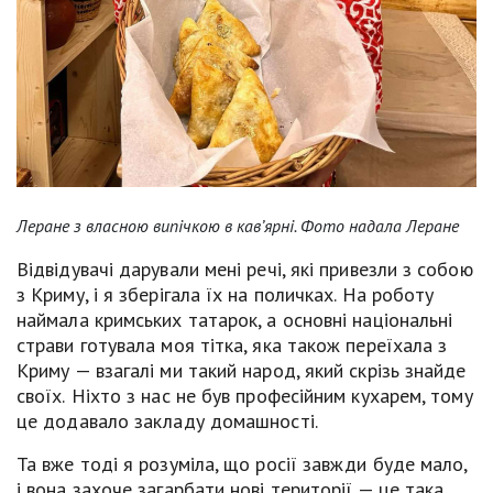
Леране з власною випічкою в кав’ярні. Фото надала Леране
Відвідувачі дарували мені речі, які привезли з собою
з Криму, і я зберігала їх на поличках. На роботу
наймала кримських татарок, а основні національні
страви готувала моя тітка, яка також переїхала з
Криму — взагалі ми такий народ, який скрізь знайде
своїх.
Ніхто з нас не був професійним кухарем, тому
це додавало закладу домашності.
Та вже тоді я розуміла, що росії завжди буде мало,
і вона захоче загарбати нові території — це така