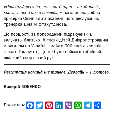
«Приєднуйтеся до змагань. Спорт – це здоров’я,
краса, успіх. Тільки вперед»,
– наголосила срібна
призерка Олімпіади з академічного веслування,
тренерка Діна Міфтахутдінова.
До першості, за попередніми підрахунками,
залучать близько 8 тисяч дітей Дніпропетровщини.
А загалом по Україні – майже 300 тисяч хлопців і
дівчат. Планують, що це буде наймасштабніший
шкільний спортивний рух.
Реєстрація команд ще триває. Дедлайн – 1 лютого.
Валерій ЗОБЕНКО
Поділитись:
Facebook
Twitter
Pinterest
LinkedIn
Viber
WhatsApp
Telegram
Share