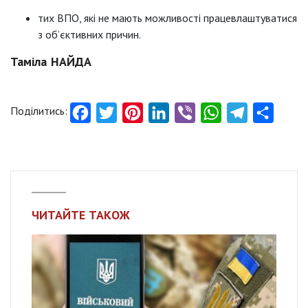
тих ВПО, які не мають можливості працевлаштуватися
з об’єктивних причин.
Таміла НАЙДА
Поділитись:
Facebook
Twitter
Pinterest
LinkedIn
Viber
WhatsApp
Telegram
Share
ЧИТАЙТЕ ТАКОЖ