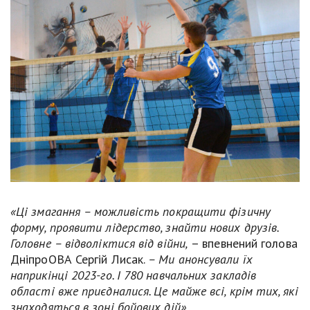
«Ці змагання – можливість покращити фізичну
форму, проявити лідерство, знайти нових друзів.
Головне – відволіктися від війни,
– впевнений голова
ДніпроОВА Сергій Лисак.
– Ми анонсували їх
наприкінці 2023-го. І 780 навчальних закладів
області вже приєдналися. Це майже всі, крім тих, які
знаходяться в зоні бойових дій».