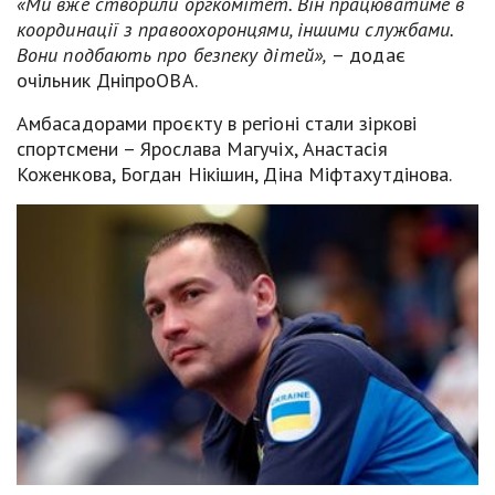
«Ми вже створили оргкомітет. Він працюватиме в
координації з правоохоронцями, іншими службами.
Вони подбають про безпеку дітей»,
– додає
очільник ДніпроОВА.
Амбасадорами проєкту в регіоні стали зіркові
спортсмени – Ярослава Магучіх, Анастасія
Коженкова, Богдан Нікішин, Діна Міфтахутдінова.