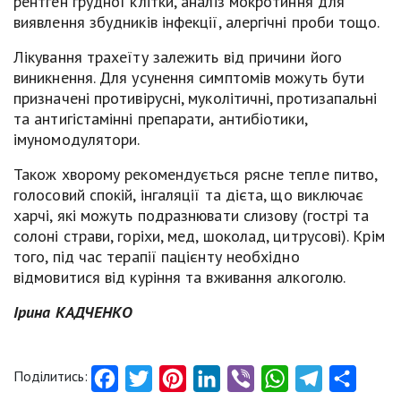
рентген грудної клітки, аналіз мокротиння для
виявлення збудників інфекції, алергічні проби тощо.
Лікування трахеїту залежить від причини його
виникнення. Для усунення симптомів можуть бути
призначені противірусні, муколітичні, протизапальні
та антигістамінні препарати, антибіотики,
імуномодулятори.
Також хворому рекомендується рясне тепле питво,
голосовий спокій, інгаляції та дієта, що виключає
харчі, які можуть подразнювати слизову (гострі та
солоні страви, горіхи, мед, шоколад, цитрусові). Крім
того, під час терапії пацієнту необхідно
відмовитися від куріння та вживання алкоголю.
Ірина КАДЧЕНКО
Поділитись:
Facebook
Twitter
Pinterest
LinkedIn
Viber
WhatsApp
Telegram
Share