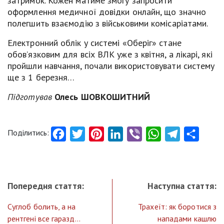
затримок. Кожен матиме змогу запросити
оформлення медичної довідки онлайн, що значно
полегшить взаємодію з військовими комісаріатами.
Електронний облік у системі «Оберіг» стане
обов’язковим для всіх ВЛК уже з квітня, а лікарі, які
пройшли навчання, почали використовувати систему
ще з 1 березня…
Підготував
Олесь ШОВКОШИТНИЙ
Поділитись:
Facebook
Twitter
Pinterest
LinkedIn
Viber
WhatsApp
Telegram
Share
Попередня стаття:
Наступна стаття:
Суглоб болить, а на
Трахеїт: як боротися з
рентгені все гаразд…
нападами кашлю