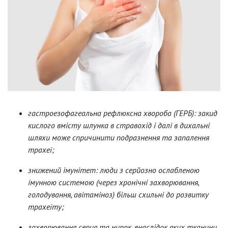
гастроезофагеальна рефлюксна хвороба (ГЕРБ): закид
кислого вмісту шлунка в стравохід і далі в дихальні
шляхи може спричинити подразнення та запалення
трахеї;
знижений імунітет: люди з серйозно ослабленою
імунною системою (через хронічні захворювання,
голодування, авітаміноз) більш схильні до розвитку
трахеїту;
захворювання серця та нирок, внаслідок яких тканини