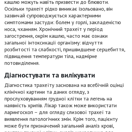
кашлю можуть навіть призвести до блювоти.
Оскільки трахеїт рідко виникає ізольовано, він
зазвичай супроводжується характерними
симптомами застуди: болем у горлі, закладеністю
носа, чханням. Хронічний трахеїт у період
загострення, окрім кашлю, часто має ознаки
загальної інтоксикації організму: відчуття
розбитості та слабкості, пришвидшене серцебиття,
підвищення температури тіла, надмірне
потовиділення.
Діагностувати та вилікувати
Діагностика трахеїту заснована на всебічній оцінці
клінічної картини та даних огляду, з
прослуховуванням грудної клітки та легень на
наявність хрипів. Лікар також може використати
ларингоскоп – для огляду слизової трахеї та
виявлення патологічних змін. Крім того, пацієнту
може бути призначений загальний аналіз крові,