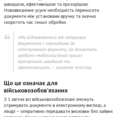
швидшою, ефективнішою та прозорішою.
Нововведення усуне необхідність переносити
документи між установами вручну та значно
скоротить час їхньої обробки.
«Ми відмовляємося від паперових
документів і переходимо до
електронного формату. Це дозволить
зробити мобілізаційний процес
прозорішим, швидшим та
ефективнішим»
, – зазначає міністр.
Що це означає для
військовозобов’язаних
З 1 квітня всі військовозобов’язані зможуть
отримувати документи в електронному вигляді, а
лікарі – оперативно передавати висновки без зайвих