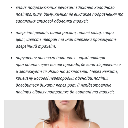
вплив подразнюючих речовин: вдихання холодного
повітря, пилу, диму, хімікатів викликає подразнення та
запалення слизової оболонки трахеї;
алергічні реакції: пилок рослин, пилові кліщі, спори
цвілі, шерсть тварин та інші алергени провокують
алергічний трахеїт;
порушення носового дихання: в нормі повітря
проходить через носові проходи, де воно зігрівається
й зволожується. Якщо ніс закладений (через нежить,
кривизну носової перегородки, аденоїди, поліпи),
доводиться дихати через рот, й непідготовлене
повітря відразу потрапляє до гортані та трахеї;