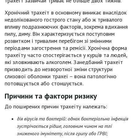
трахеїт зазвичай триває не більше двох тижнів.
Хронічний трахеїт в основному виникає внаслідок
недолікованого гострого стану або ж тривалого
впливу подразнюючих факторів, зокрема вдихання
пилу, диму. Він характеризується поступовим
розвитком і тривалим перебігом зі змінними
періодами загострення та ремісії. Хронічна форма
трахеїту часто спостерігається у курців та людей,
які зловживають алкоголем. Занедбаний трахеїт
призводить до незворотної зміни структури
слизової оболонки трахеї – вона патологічно
потовщується або стоншується.
Причини та фактори ризику
До поширених причин трахеїту належать:
дія вірусів та бактерій: однак бактеріальна інфекція
зустрічається рідше, головним чином на тлі
зниженого імунітету, після грипу або ГРВІ;