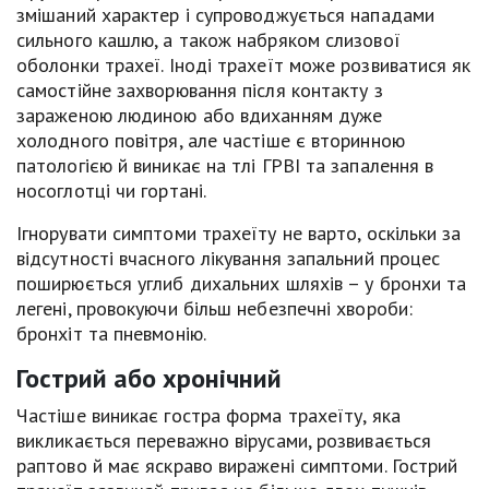
змішаний характер і супроводжується нападами
сильного кашлю, а також набряком слизової
оболонки трахеї. Іноді трахеїт може розвиватися як
самостійне захворювання після контакту з
зараженою людиною або вдиханням дуже
холодного повітря, але частіше є вторинною
патологією й виникає на тлі ГРВІ та запалення в
носоглотці чи гортані.
Ігнорувати симптоми трахеїту не варто, оскільки за
відсутності вчасного лікування запальний процес
поширюється углиб дихальних шляхів – у бронхи та
легені, провокуючи більш небезпечні хвороби:
бронхіт та пневмонію.
Гострий або хронічний
Частіше виникає гостра форма трахеїту, яка
викликається переважно вірусами, розвивається
раптово й має яскраво виражені симптоми. Гострий