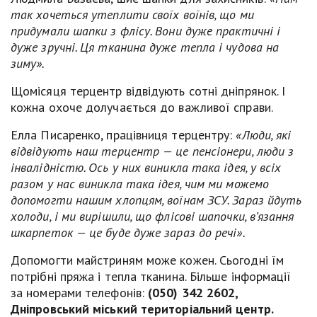
так хочеться утеплити своїх воїнів, що ми
придумали шапки з флісу. Вони дуже практичні і
дуже зручні. Ця тканина дуже тепла і чудова на
зиму».
Щомісяця терцентр відвідують сотні дніпрянок. І
кожна охоче долучається до важливої справи.
Елла Писаренко, працівниця терцентру:
«Люди, які
відвідують наш терцентр — це пенсіонери, люди з
інвалідністю. Ось у них виникла така ідея, у всіх
разом у нас виникла така ідея, чим ми можемо
допомогти нашим хлопцям, воїнам ЗСУ. Зараз йдуть
холоди, і ми вирішили, що флісові шапочки, в’язання
шкарпеток — це буде дуже зараз до речі».
Допомогти майстриням може кожен. Сьогодні їм
потрібні пряжа і тепла тканина. Більше інформації
за номерами телефонів:
(050) 342 2602,
Дніпровський міський територіальний центр.