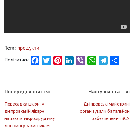
Теги:
продукти
Поділитись:
Facebook
Twitter
Pinterest
LinkedIn
Viber
WhatsApp
Telegram
Share
Попередня стаття:
Наступна стаття:
Пересадка шкіри: у
Дніпровські майстрині
дніпровській лікарні
організували батальйон
надають мікрохірургічну
забезпечення ЗСУ
допомогу захисникам