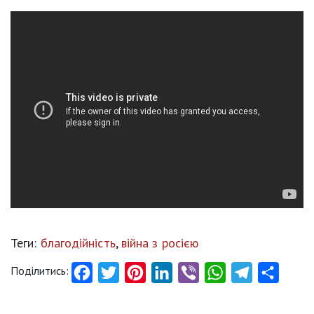
Теги:
благодійність
,
війна з росією
Поділитись:
Facebook
Twitter
Pinterest
LinkedIn
Viber
WhatsApp
Telegram
Share