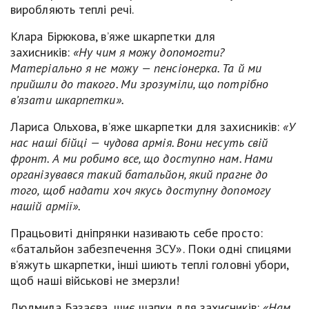
виробляють теплі речі.
Клара Бірюкова, в’яже шкарпетки для
захисників:
«Ну чим я можу допомогти?
Матеріально я не можу — пенсіонерка. Та й ми
прийшли до такого. Ми зрозуміли, що потрібно
в’язати шкарпетки».
Лариса Ольхова, в’яже шкарпетки для захисників:
«У
нас наші бійці — чудова армія. Вони несуть свій
фронт. А ми робимо все, що доступно нам. Нами
організувався такий батальйон, який прагне до
того, щоб надати хоч якусь доступну допомогу
нашій армії».
Працьовиті дніпрянки називають себе просто:
«батальйон забезпечення ЗСУ». Поки одні спицями
в’яжуть шкарпетки, інші шиють теплі головні убори,
щоб наші військові не змерзли!
Людмила Базаєва, шиє шапки для захисників:
«Нам